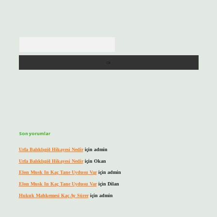
Arama
Son yorumlar
Urfa Balıklıgöl Hikayesi Nedir
için
admin
Urfa Balıklıgöl Hikayesi Nedir
için
Okan
Elon Musk In Kaç Tane Uydusu Var
için
admin
Elon Musk In Kaç Tane Uydusu Var
için
Dilan
Hukuk Mahkemesi Kaç Ay Sürer
için
admin