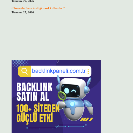
Temmuz 27, 2026
iPhone’da Pano özelliği nasıl kullanılır ?
Temmuz 25, 2026