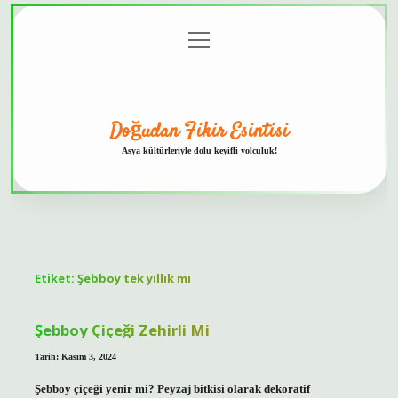
menüyü
Anasayfa
Gizlilik
Yasal
Hakkımızda
aç
Politikası
Uyarı
Doğudan Fikir Esintisi
Asya kültürleriyle dolu keyifli yolculuk!
Etiket:
Şebboy tek yıllık mı
Şebboy Çiçeği Zehirli Mi
Tarih: Kasım 3, 2024
Şebboy çiçeği yenir mi? Peyzaj bitkisi olarak dekoratif