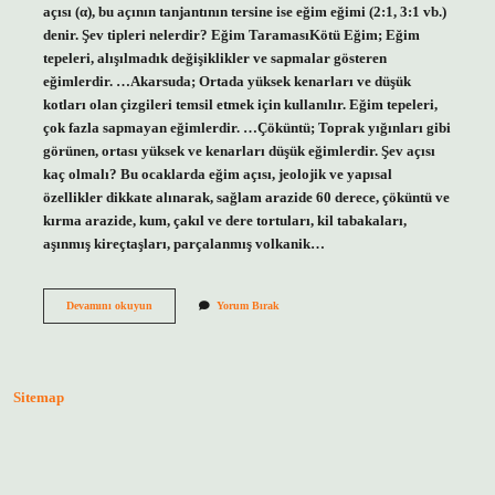
açısı (α), bu açının tanjantının tersine ise eğim eğimi (2:1, 3:1 vb.)
denir. Şev tipleri nelerdir? Eğim TaramasıKötü Eğim; Eğim
tepeleri, alışılmadık değişiklikler ve sapmalar gösteren
eğimlerdir. …Akarsuda; Ortada yüksek kenarları ve düşük
kotları olan çizgileri temsil etmek için kullanılır. Eğim tepeleri,
çok fazla sapmayan eğimlerdir. …Çöküntü; Toprak yığınları gibi
görünen, ortası yüksek ve kenarları düşük eğimlerdir. Şev açısı
kaç olmalı? Bu ocaklarda eğim açısı, jeolojik ve yapısal
özellikler dikkate alınarak, sağlam arazide 60 derece, çöküntü ve
kırma arazide, kum, çakıl ve dere tortuları, kil tabakaları,
aşınmış kireçtaşları, parçalanmış volkanik…
Şev
Devamını okuyun
Yorum Bırak
Nasıl
Gösterilir
Sitemap