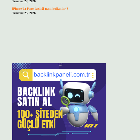
Temmuz 27, 2026
iPhone’da Pano özelliği nasıl kullanılır ?
Temmuz 25, 2026