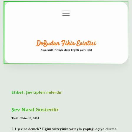
menüyü
Anasayfa
Gizlilik
Yasal
Hakkımızda
aç
Politikası
Uyarı
Doğudan Fikir Esintisi
Asya kültürleriyle dolu keyifli yolculuk!
Etiket:
Şev tipleri nelerdir
Şev Nasıl Gösterilir
Tarih: Ekim 18, 2024
2.1 şev ne demek? Eğim yüzeyinin yatayla yaptığı açıya durma