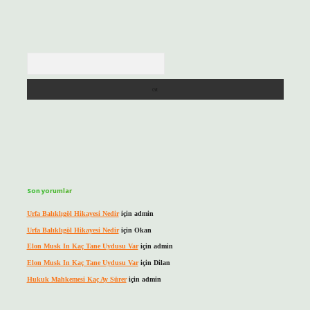
Arama
Son yorumlar
Urfa Balıklıgöl Hikayesi Nedir
için
admin
Urfa Balıklıgöl Hikayesi Nedir
için
Okan
Elon Musk In Kaç Tane Uydusu Var
için
admin
Elon Musk In Kaç Tane Uydusu Var
için
Dilan
Hukuk Mahkemesi Kaç Ay Sürer
için
admin