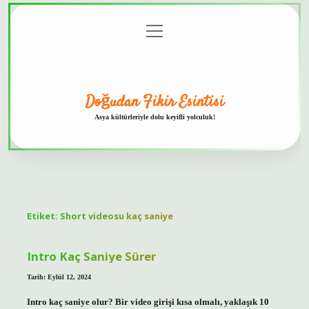
menüyü
Anasayfa
Gizlilik
Yasal
Hakkımızda
aç
Politikası
Uyarı
Doğudan Fikir Esintisi
Asya kültürleriyle dolu keyifli yolculuk!
Etiket:
Short videosu kaç saniye
Intro Kaç Saniye Sürer
Tarih: Eylül 12, 2024
Intro kaç saniye olur? Bir video girişi kısa olmalı, yaklaşık 10