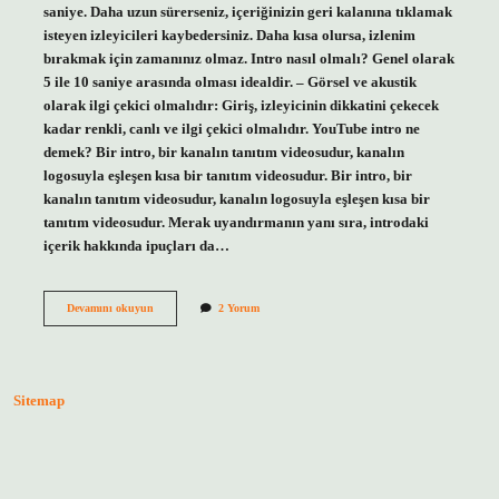
saniye. Daha uzun sürerseniz, içeriğinizin geri kalanına tıklamak
isteyen izleyicileri kaybedersiniz. Daha kısa olursa, izlenim
bırakmak için zamanınız olmaz. Intro nasıl olmalı? Genel olarak
5 ile 10 saniye arasında olması idealdir. – Görsel ve akustik
olarak ilgi çekici olmalıdır: Giriş, izleyicinin dikkatini çekecek
kadar renkli, canlı ve ilgi çekici olmalıdır. YouTube intro ne
demek? Bir intro, bir kanalın tanıtım videosudur, kanalın
logosuyla eşleşen kısa bir tanıtım videosudur. Bir intro, bir
kanalın tanıtım videosudur, kanalın logosuyla eşleşen kısa bir
tanıtım videosudur. Merak uyandırmanın yanı sıra, introdaki
içerik hakkında ipuçları da…
Intro
Devamını okuyun
2 Yorum
Kaç
Saniye
Sürer
Sitemap