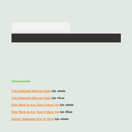
Arama
Son yorumlar
Urfa Balıklıgöl Hikayesi Nedir
için
admin
Urfa Balıklıgöl Hikayesi Nedir
için
Okan
Elon Musk In Kaç Tane Uydusu Var
için
admin
Elon Musk In Kaç Tane Uydusu Var
için
Dilan
Hukuk Mahkemesi Kaç Ay Sürer
için
admin