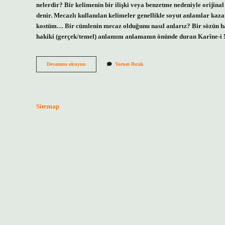
nelerdir? Bir kelimenin bir ilişki veya benzetme nedeniyle oriji
denir. Mecazlı kullanılan kelimeler genellikle soyut anlamlar kaz
kostüm… Bir cümlenin mecaz olduğunu nasıl anlarız? Bir sözün ha
hakiki (gerçek/temel) anlamını anlamanın önünde duran Karîne-i M
Mecaz
Devamını okuyun
Yorum Bırak
Anlamlı
Cümle
Ne
Demek
Sitemap