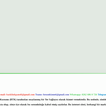
-mail:
backlinkpaneli@gmail.com
Teams:
forumhizmeti@gmail.com
Whatsapp: 0262 606 0 726
Telegra
im Kurumu (BTK) tarafından onaylanmış bir Yer Sağlayıcı olarak hizmet vermektedir. Bu nedenle, sited
 olup, siteye üye olarak bu sorumluluğu kabul etmiş sayılırlar. Bu internet sitesi, herhangi bir mark