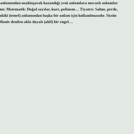
nal anlamından uzaklaşarak kazandığı yeni anlamlara mecazlı anlamlar
anır. Matematik: Doğal sayılar, kare, polinom… Tiyatro: Sahne, perde,
kiki (temel) anlamından başka bir anlam için kullanılmasıdır. Sözün
anie denilen akla dayalı (aklî) bir engel…