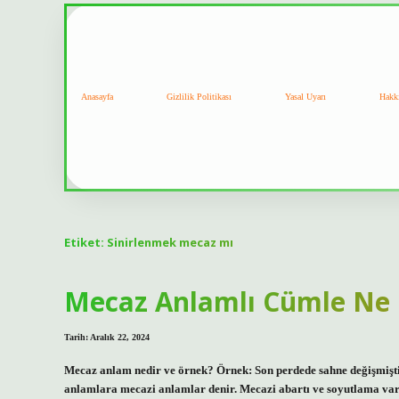
Anasayfa
Gizlilik Politikası
Yasal Uyarı
Hakk
Etiket:
Sinirlenmek mecaz mı
Mecaz Anlamlı Cümle Ne
Tarih: Aralık 22, 2024
Mecaz anlam nedir ve örnek? Örnek: Son perdede sahne değişmişti
anlamlara mecazi anlamlar denir. Mecazi abartı ve soyutlama vardır