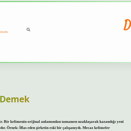
D
ımızda
 Demek
r. Bir kelimenin orijinal anlamından tamamen uzaklaşarak kazandığı yeni
. Örnek: İflas eden şirketin eski bir çalışanıydı. Mecaz kelimeler