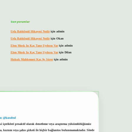
Son yorumlar
Urfa Balıklıgöl Hikayesi Nedir
için
admin
Urfa Balıklıgöl Hikayesi Nedir
için
Okan
Elon Musk In Kaç Tane Uydusu Var
için
admin
Elon Musk In Kaç Tane Uydusu Var
için
Dilan
Hukuk Mahkemesi Kaç Ay Sürer
için
admin
m: @karabul
eki içerikleri proaktif olarak denetleme veya araştırma yükümlülüğümüz
a, kurum veya şahıs şirketi ile hiçbir bağlantısı bulunmamaktadır. Sitede