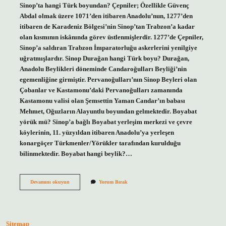
Sinop’ta hangi Türk boyundan? Çepniler; Özellikle Güvenç
Abdal olmak üzere 1071’den itibaren Anadolu’nun, 1277’den
itibaren de Karadeniz Bölgesi’nin Sinop’tan Trabzon’a kadar
olan kısmının iskânında görev üstlenmişlerdir. 1277’de Çepniler,
Sinop’a saldıran Trabzon İmparatorluğu askerlerini yenilgiye
uğratmışlardır. Sinop Durağan hangi Türk boyu? Durağan,
Anadolu Beylikleri döneminde Candaroğulları Beyliği’nin
egemenliğine girmiştir. Pervanoğulları’nın Sinop Beyleri olan
Çobanlar ve Kastamonu’daki Pervanoğulları zamanında
Kastamonu valisi olan Şemsettin Yaman Candar’ın babası
Mehmet, Oğuzların Alayuntlu boyundan gelmektedir. Boyabat
yörük mü? Sinop’a bağlı Boyabat yerleşim merkezi ve çevre
köylerinin, 11. yüzyıldan itibaren Anadolu’ya yerleşen
konargöçer Türkmenler/Yörükler tarafından kurulduğu
bilinmektedir. Boyabat hangi beylik?…
Sinop
Devamını okuyun
Yorum Bırak
Boyabat
Hangi
Boy
Sitemap