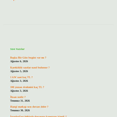
Sidebar
Son Yazılar
Başka Bir Gün bugün var mı ?
Ağustos 6, 2026
Kareköklü sayılar nasıl bulunur ?
Ağustos 5, 2026
1 kW saat kaç TL ?
Ağustos 3, 2026
100 yunan drahmisi kaç TL ?
Ağustos 3, 2026
İhsan nedir ?
Temmuz 31, 2026
Hangi matkap ucu duvarı deler ?
Temmuz 30, 2026
İstanbul’un fethinde donanma komutanı kimdi ?