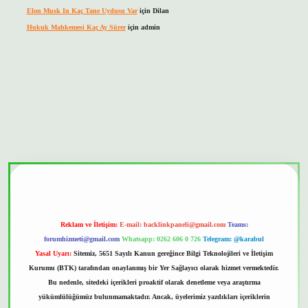
Elon Musk In Kaç Tane Uydusu Var
için
Dilan
Hukuk Mahkemesi Kaç Ay Sürer
için
admin
bet güvenilir mi
Reklam ve İletişim:
E-mail:
backlinkpaneli@gmail.com
Teams:
forumhizmeti@gmail.com
Whatsapp: 0262 606 0 726
Telegram: @karabul
Yasal Uyarı:
Sitemiz, 5651 Sayılı Kanun gereğince Bilgi Teknolojileri ve İletişim
Kurumu (BTK) tarafından onaylanmış bir Yer Sağlayıcı olarak hizmet vermektedir.
Bu nedenle, sitedeki içerikleri proaktif olarak denetleme veya araştırma
yükümlülüğümüz bulunmamaktadır. Ancak, üyelerimiz yazdıkları içeriklerin