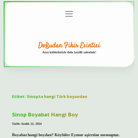
menüyü
Anasayfa
Gizlilik
Yasal
Hakkımızda
aç
Politikası
Uyarı
Doğudan Fikir Esintisi
Asya kültürleriyle dolu keyifli yolculuk!
Etiket:
Sinopta hangi Türk boyundan
Sinop Boyabat Hangi Boy
Tarih: Aralık 22, 2024
Boyabat hangi boydan? Köylüler Eymur aşiretine mensuptur.