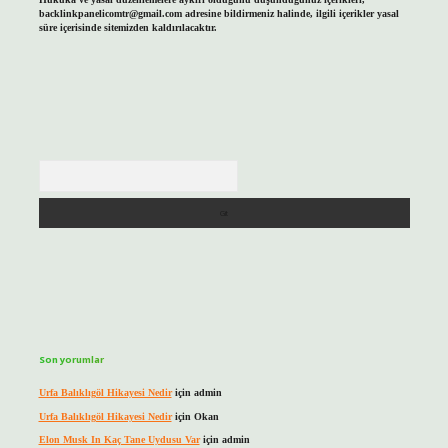
backlinkpanelicomtr@gmail.com
adresine bildirmeniz halinde, ilgili içerikler yasal
süre içerisinde sitemizden kaldırılacaktır.
Arama
Son yorumlar
Urfa Balıklıgöl Hikayesi Nedir
için
admin
Urfa Balıklıgöl Hikayesi Nedir
için
Okan
Elon Musk In Kaç Tane Uydusu Var
için
admin