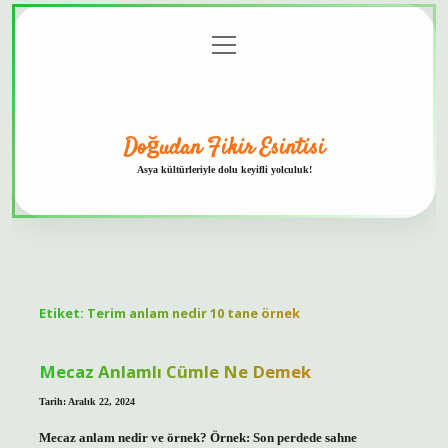
menüyü
Anasayfa
Gizlilik
Yasal
Hakkımızda
aç
Politikası
Uyarı
Doğudan Fikir Esintisi
Asya kültürleriyle dolu keyifli yolculuk!
Etiket:
Terim anlam nedir 10 tane örnek
Mecaz Anlamlı Cümle Ne Demek
Tarih: Aralık 22, 2024
Mecaz anlam nedir ve örnek? Örnek: Son perdede sahne