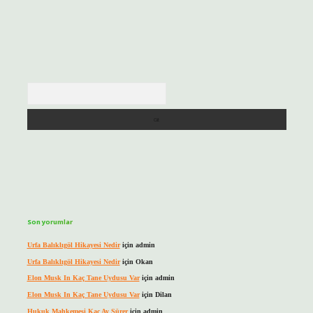
Arama
Son yorumlar
Urfa Balıklıgöl Hikayesi Nedir
için
admin
Urfa Balıklıgöl Hikayesi Nedir
için
Okan
Elon Musk In Kaç Tane Uydusu Var
için
admin
Elon Musk In Kaç Tane Uydusu Var
için
Dilan
Hukuk Mahkemesi Kaç Ay Sürer
için
admin