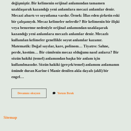
değişmiştir. Bir kelimenin orijinal anlamından tamamen
uzaklaşarak kazandığı yeni anlamlara mecazi anlamlar denir.
Mecazi abartı ve soyutlama vardır. Örnek: İflas eden şirketin eski
bir çalışanıydı. Mecaz kelimeler nelerdir? Bir kelimenin bir ilişki
veya benzetme nedeniyle orijinal anlamından uzaklaşarak
kazandığı yeni anlamlara mecazlı anlamlar denir. Mecazlı
kullanılan kelimeler genellikle soyut anlamlar kazanır.
Matematik: Doğal sayılar, kare, polinom… Tiyatro: Sahne,
perde, kostüm… Bir cümlenin mecaz olduğunu nasıl anlarız? Bir
sözün hakiki (temel) anlamından başka bir anlam için
kullanılmasıdır. Sözün hakiki (gerçek/temel) anlamını anlamanın
önünde duran Karîne-i Manie denilen akla dayalı (aklî) bir
engel…
Mecaz
Devamını okuyun
Yorum Bırak
Anlamlı
Cümle
Ne
Demek
Sitemap