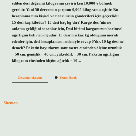
edilen desi değerini kilograma çevirirken 10.000’e bölmek
gerekir. Yani 50 derecenin çarpımı 0,005 kilograma eşittir. Bu
hesaplama tüm kişisel ve ticari ürün gönderileri için geçerlidir.
15 desi kaç kilodur? 15 desi kaç kg’dır? Kargo desi’nin ne
anlama geldiğini soranlar için, Desi birimi kargonuzun hacimsel
ağırlığını belirten ölçüdür. 15 desi’nin kaç kg olduğunu merak
edenler için, desi hesaplaması nedeniyle cevap 0’dır. 10 kg desi ne
demek? Paketin boyutlarını santimetre cinsinden ölçün: uzunluk
= 50 cm, genişlik = 40 cm, yükseklik = 30 cm. Paketin ağırlığını
kilogram cinsinden ölçün: ağırlık = 10…
15
Devamını okuyun
Yorum Bırak
Kg
Kaç
Desi
Sitemap