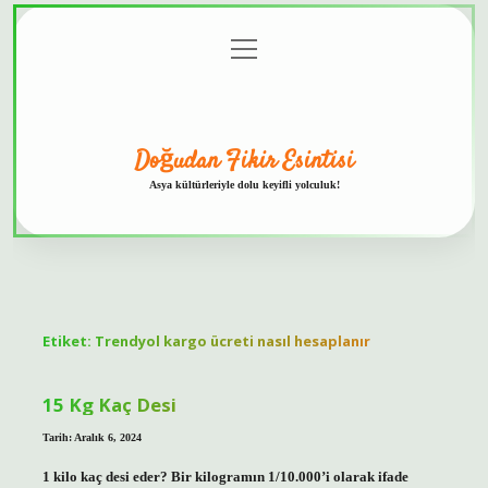
menüyü
Anasayfa
Gizlilik
Yasal
Hakkımızda
aç
Politikası
Uyarı
Doğudan Fikir Esintisi
Asya kültürleriyle dolu keyifli yolculuk!
Etiket:
Trendyol kargo ücreti nasıl hesaplanır
15 Kg Kaç Desi
Tarih: Aralık 6, 2024
1 kilo kaç desi eder? Bir kilogramın 1/10.000’i olarak ifade