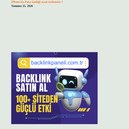
iPhone’da Pano özelliği nasıl kullanılır ?
Temmuz 25, 2026