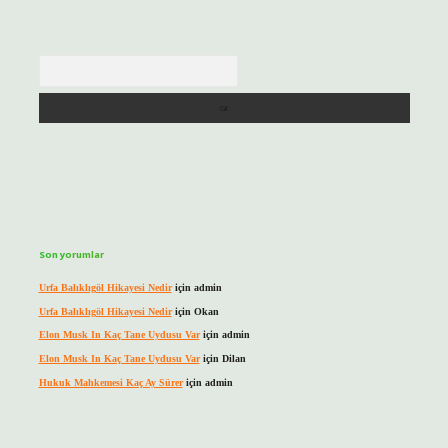
Arama
Son yorumlar
Urfa Balıklıgöl Hikayesi Nedir
için
admin
Urfa Balıklıgöl Hikayesi Nedir
için
Okan
Elon Musk In Kaç Tane Uydusu Var
için
admin
Elon Musk In Kaç Tane Uydusu Var
için
Dilan
Hukuk Mahkemesi Kaç Ay Sürer
için
admin