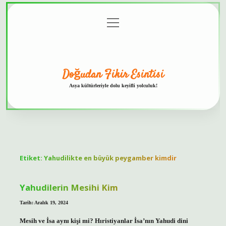
menüyü
Anasayfa
Gizlilik
Yasal
Hakkımızda
aç
Politikası
Uyarı
Doğudan Fikir Esintisi
Asya kültürleriyle dolu keyifli yolculuk!
Etiket:
Yahudilikte en büyük peygamber kimdir
Yahudilerin Mesihi Kim
Tarih: Aralık 19, 2024
Mesih ve İsa aynı kişi mi? Hıristiyanlar İsa’nın Yahudi dini