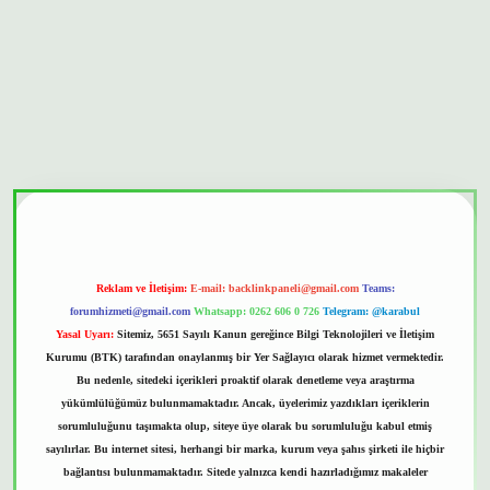
bet güvenilir mi
Reklam ve İletişim:
E-mail:
backlinkpaneli@gmail.com
Teams:
forumhizmeti@gmail.com
Whatsapp: 0262 606 0 726
Telegram: @karabul
Yasal Uyarı:
Sitemiz, 5651 Sayılı Kanun gereğince Bilgi Teknolojileri ve İletişim
Kurumu (BTK) tarafından onaylanmış bir Yer Sağlayıcı olarak hizmet vermektedir.
Bu nedenle, sitedeki içerikleri proaktif olarak denetleme veya araştırma
yükümlülüğümüz bulunmamaktadır. Ancak, üyelerimiz yazdıkları içeriklerin
sorumluluğunu taşımakta olup, siteye üye olarak bu sorumluluğu kabul etmiş
sayılırlar. Bu internet sitesi, herhangi bir marka, kurum veya şahıs şirketi ile hiçbir
bağlantısı bulunmamaktadır. Sitede yalnızca kendi hazırladığımız makaleler