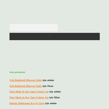
Arama
Son yorumlar
Urfa Balıklıgöl Hikayesi Nedir
için
admin
Urfa Balıklıgöl Hikayesi Nedir
için
Okan
Elon Musk In Kaç Tane Uydusu Var
için
admin
Elon Musk In Kaç Tane Uydusu Var
için
Dilan
Hukuk Mahkemesi Kaç Ay Sürer
için
admin