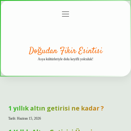
menüyü
Anasayfa
Gizlilik
Yasal
Hakkımızda
aç
Politikası
Uyarı
Doğudan Fikir Esintisi
Asya kültürleriyle dolu keyifli yolculuk!
1 yıllık altın getirisi ne kadar ?
Tarih: Haziran 15, 2026