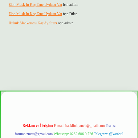
Elon Musk In Kaç Tane Uydusu Var
için
admin
Elon Musk In Kaç Tane Uydusu Var
için
Dilan
Hukuk Mahkemesi Kaç Ay Sürer
için
admin
üvenilir mi
Reklam ve İletişim:
E-mail:
backlinkpaneli@gmail.com
Teams:
forumhizmeti@gmail.com
Whatsapp: 0262 606 0 726
Telegram: @karabul