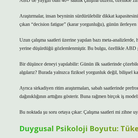
ABD’de yaygın olan 40+ saatlik çalışma düzeni, özellikle zihin
Araştırmalar, insan beyninin sürdürülebilir dikkat kapasitesin
çıkan “decision fatigue” (karar yorgunluğu), günün ilerleyen
Uzun çalışma saatleri üzerine yapılan bazı meta-analizlerde, 
yerine düşürdüğü gözlemlenmiştir. Bu bulgu, özellikle ABD gi
Bir düşünce deneyi yapılabilir: Günün ilk saatlerinde çözeb
algılarız? Burada yalnızca fiziksel yorgunluk değil, bilişsel 
Ayrıca sirkadiyen ritim araştırmaları, sabah saatlerinde prefro
dağınıklığının arttığını gösterir. Buna rağmen birçok iş mode
Bu noktada şu soru ortaya çıkar: Çalışma saatleri mi zihne u
Duygusal Psikoloji Boyutu: Tük