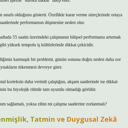
sel işlerde “sürekli dikkat” talep eder.
in sınırlı olduğunu gösterir. Özellikle karar verme süreçlerinde ortaya
 saatlerinde performansın düşmesine neden olur.
haftada 55 saatin üzerindeki çalışmanın bilişsel performansı artırmak
bi yüksek tempolu iş kültürlerinde dikkat çekicidir.
ildiğimiz karmaşık bir problemi, günün sonuna doğru neden daha zor
kaynakların tükenmesi devreye girer.
ntal korteksin daha verimli çalıştığını, akşam saatlerinde ise dikkat
linin bu biyolojik ritimle tam uyumlu olmadığı görülür.
yum sağlamalı, yoksa zihin mi çalışma saatlerine zorlanmalı?
enmişlik, Tatmin ve Duygusal Zekâ