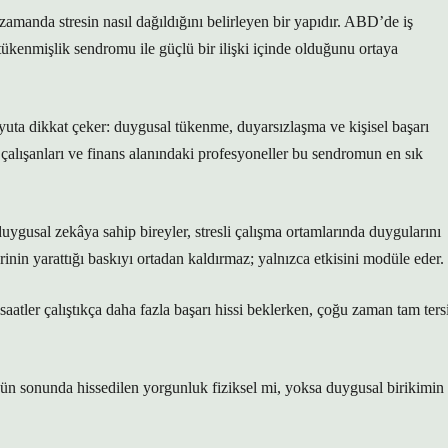
zamanda stresin nasıl dağıldığını belirleyen bir yapıdır. ABD’de iş
 tükenmişlik sendromu ile güçlü bir ilişki içinde olduğunu ortaya
yuta dikkat çeker: duygusal tükenme, duyarsızlaşma ve kişisel başarı
 çalışanları ve finans alanındaki profesyoneller bu sendromun en sık
uygusal zekâya sahip bireyler, stresli çalışma ortamlarında duygularını
inin yarattığı baskıyı ortadan kaldırmaz; yalnızca etkisini modüle eder.
saatler çalıştıkça daha fazla başarı hissi beklerken, çoğu zaman tam ters
nün sonunda hissedilen yorgunluk fiziksel mi, yoksa duygusal birikimin