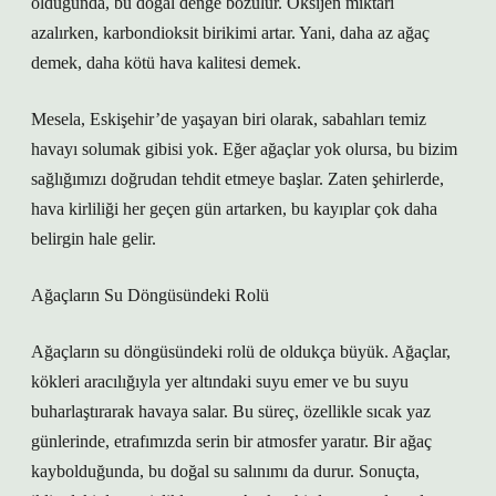
olduğunda, bu doğal denge bozulur. Oksijen miktarı
azalırken, karbondioksit birikimi artar. Yani, daha az ağaç
demek, daha kötü hava kalitesi demek.
Mesela, Eskişehir’de yaşayan biri olarak, sabahları temiz
havayı solumak gibisi yok. Eğer ağaçlar yok olursa, bu bizim
sağlığımızı doğrudan tehdit etmeye başlar. Zaten şehirlerde,
hava kirliliği her geçen gün artarken, bu kayıplar çok daha
belirgin hale gelir.
Ağaçların Su Döngüsündeki Rolü
Ağaçların su döngüsündeki rolü de oldukça büyük. Ağaçlar,
kökleri aracılığıyla yer altındaki suyu emer ve bu suyu
buharlaştırarak havaya salar. Bu süreç, özellikle sıcak yaz
günlerinde, etrafımızda serin bir atmosfer yaratır. Bir ağaç
kaybolduğunda, bu doğal su salınımı da durur. Sonuçta,