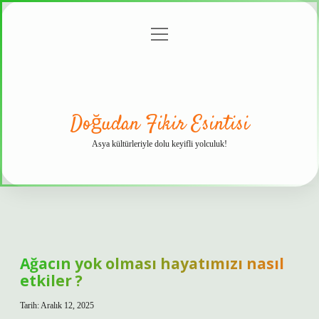
menüyü
Anasayfa
Gizlilik
Yasal
Hakkımızda
aç
Politikası
Uyarı
Doğudan Fikir Esintisi
Asya kültürleriyle dolu keyifli yolculuk!
Ağacın yok olması hayatımızı nasıl
etkiler ?
Tarih: Aralık 12, 2025