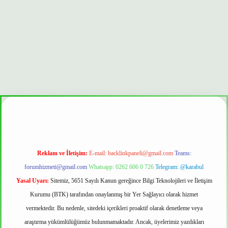
onbet güvenilir mi
Reklam ve İletişim:
E-mail:
backlinkpaneli@gmail.com
Teams:
forumhizmeti@gmail.com
Whatsapp: 0262 606 0 726
Telegram: @karabul
Yasal Uyarı:
Sitemiz, 5651 Sayılı Kanun gereğince Bilgi Teknolojileri ve İletişim
Kurumu (BTK) tarafından onaylanmış bir Yer Sağlayıcı olarak hizmet
vermektedir. Bu nedenle, sitedeki içerikleri proaktif olarak denetleme veya
araştırma yükümlülüğümüz bulunmamaktadır. Ancak, üyelerimiz yazdıkları