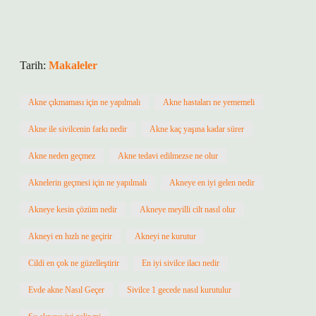
Tarih:
Makaleler
Akne çıkmaması için ne yapılmalı
Akne hastaları ne yememeli
Akne ile sivilcenin farkı nedir
Akne kaç yaşına kadar sürer
Akne neden geçmez
Akne tedavi edilmezse ne olur
Aknelerin geçmesi için ne yapılmalı
Akneye en iyi gelen nedir
Akneye kesin çözüm nedir
Akneye meyilli cilt nasıl olur
Akneyi en hızlı ne geçirir
Akneyi ne kurutur
Cildi en çok ne güzelleştirir
En iyi sivilce ilacı nedir
Evde akne Nasıl Geçer
Sivilce 1 gecede nasıl kurutulur