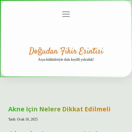
menüyü
Anasayfa
Gizlilik
Yasal
Hakkımızda
aç
Politikası
Uyarı
Doğudan Fikir Esintisi
Asya kültürleriyle dolu keyifli yolculuk!
Akne Için Nelere Dikkat Edilmeli
Tarih: Ocak 16, 2025