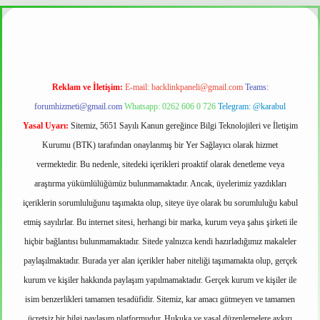
 mi
Reklam ve İletişim:
E-mail:
backlinkpaneli@gmail.com
Teams:
forumhizmeti@gmail.com
Whatsapp: 0262 606 0 726
Telegram: @karabul
Yasal Uyarı:
Sitemiz, 5651 Sayılı Kanun gereğince Bilgi Teknolojileri ve İletişim
Kurumu (BTK) tarafından onaylanmış bir Yer Sağlayıcı olarak hizmet
vermektedir. Bu nedenle, sitedeki içerikleri proaktif olarak denetleme veya
araştırma yükümlülüğümüz bulunmamaktadır. Ancak, üyelerimiz yazdıkları
içeriklerin sorumluluğunu taşımakta olup, siteye üye olarak bu sorumluluğu kabul
etmiş sayılırlar. Bu internet sitesi, herhangi bir marka, kurum veya şahıs şirketi ile
hiçbir bağlantısı bulunmamaktadır. Sitede yalnızca kendi hazırladığımız makaleler
paylaşılmaktadır. Burada yer alan içerikler haber niteliği taşımamakta olup, gerçek
kurum ve kişiler hakkında paylaşım yapılmamaktadır. Gerçek kurum ve kişiler ile
isim benzerlikleri tamamen tesadüfidir. Sitemiz, kar amacı gütmeyen ve tamamen
ücretsiz bir bilgi paylaşım platformudur. Hukuka ve yasal düzenlemelere aykırı