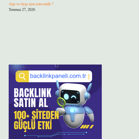
Aişe ve Ayşe aynı isim midir ?
Temmuz 27, 2026