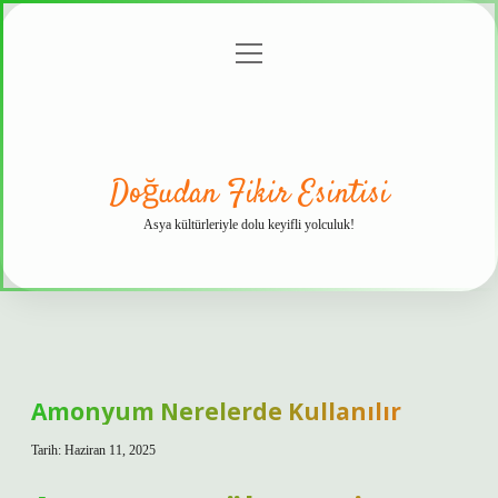
menüyü
Anasayfa
Gizlilik
Yasal
Hakkımızda
aç
Politikası
Uyarı
Doğudan Fikir Esintisi
Asya kültürleriyle dolu keyifli yolculuk!
Amonyum Nerelerde Kullanılır
Tarih: Haziran 11, 2025