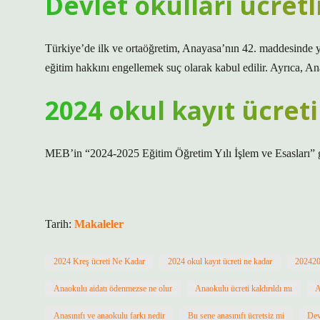
Devlet okulları ücretl
Türkiye’de ilk ve ortaöğretim, Anayasa’nın 42. maddesinde y
eğitim hakkını engellemek suç olarak kabul edilir. Ayrıca, 
2024 okul kayıt ücret
MEB’in “2024-2025 Eğitim Öğretim Yılı İşlem ve Esasları” ge
Tarih:
Makaleler
2024 Kreş ücreti Ne Kadar
2024 okul kayıt ücreti ne kadar
202420
Anaokulu aidatı ödenmezse ne olur
Anaokulu ücreti kaldırıldı mı
A
Anasınıfı ve anaokulu farkı nedir
Bu sene anasınıfı ücretsiz mi
Dev