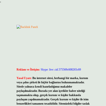
”
Reklam ve İletişim:
Skype: live:.cid.575569c608265c69
Yasal Uyarı:
Bu internet sitesi, herhangi bir marka, kurum
veya şahıs şirketi ile hiçbir bağlantısı bulunmamaktadır.
Sitede yalnızca kendi hazırladığımız makaleler
paylaşılmaktadır. Burada yer alan içerikler haber niteliği
taşımamakta olup, gerçek kurum ve kişiler hakkında
paylaşım yapılmamaktadır. Gerçek kurum ve kişiler ile isim
benzerlikleri tamamen tesadüfidir. Sitemizdeki bilgiler taslak