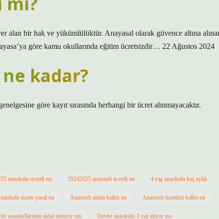
i mi?
er alan bir hak ve yükümlülüktür. Anayasal olarak güvence altına alına
Anayasa’ya göre kamu okullarında eğitim ücretsizdir… 22 Ağustos 2024
i ne kadar?
nelgesine göre kayıt sırasında herhangi bir ücret alınmayacaktır.
25 anaokulu ücretli mi
20242025 anasınıfı ücretli mi
4 yaş anaokulu kaç aylık
naokulu ücreti yasal mı
Anasınıfı aidatı kalktı mı
Anasınıfı ücretleri kalktı mı
let anaokullarında aidat alınıyor mu
Devlet anaokulu 3 yaş alıyor mu