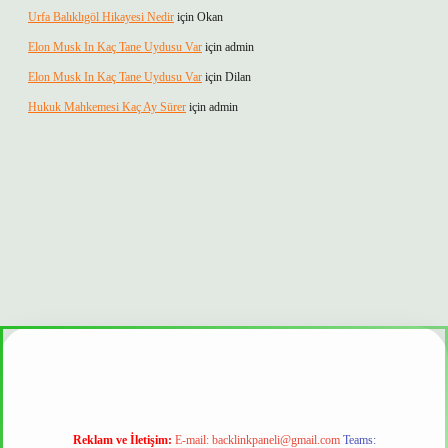
Urfa Balıklıgöl Hikayesi Nedir
için
Okan
Elon Musk In Kaç Tane Uydusu Var
için
admin
Elon Musk In Kaç Tane Uydusu Var
için
Dilan
Hukuk Mahkemesi Kaç Ay Sürer
için
admin
ir mi
Reklam ve İletişim:
E-mail:
backlinkpaneli@gmail.com
Teams: