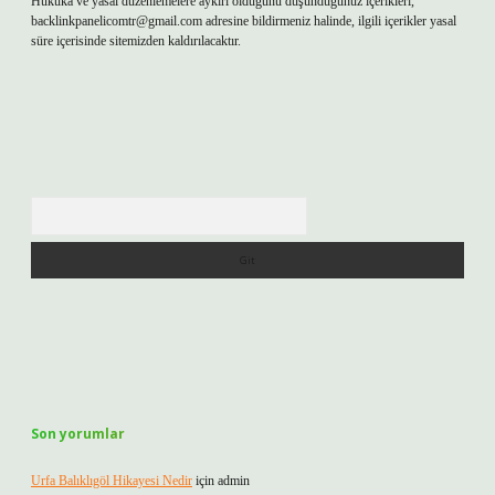
Hukuka ve yasal düzenlemelere aykırı olduğunu düşündüğünüz içerikleri,
backlinkpanelicomtr@gmail.com
adresine bildirmeniz halinde, ilgili içerikler yasal
süre içerisinde sitemizden kaldırılacaktır.
Arama
Son yorumlar
Urfa Balıklıgöl Hikayesi Nedir
için
admin