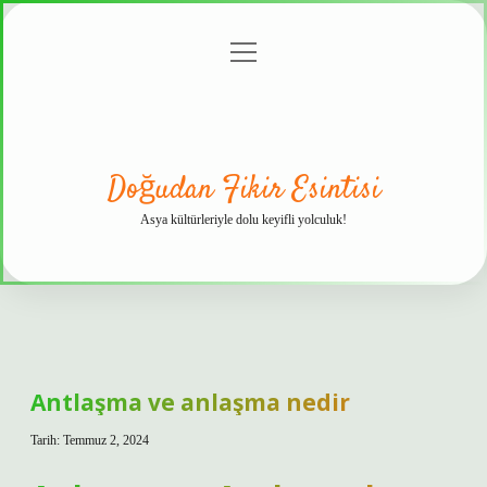
menüyü
Anasayfa
Gizlilik
Yasal
Hakkımızda
aç
Politikası
Uyarı
Doğudan Fikir Esintisi
Asya kültürleriyle dolu keyifli yolculuk!
Antlaşma ve anlaşma nedir
Tarih: Temmuz 2, 2024