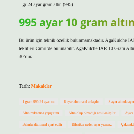
1 gr 24 ayar gram altın (995)
995 ayar 10 gram altı
Bu ürün için teknik özellik bulunmamaktadır. AgaKulche IAR
teklifleri Cimri’de bulunabilir. AgaKulche IAR 10 Gram Altı
30’dur.
Tarih:
Makaleler
1 gram 995 24 ayar mı
8 ayar altın nasıl anlaşılır
8 ayar altında aya
Altın mıknatısa yapışır mı
Altın olup olmadığı nasıl anlaşılır
Ayarı 
Bakırla altın nasıl ayırt edilir
Bilezikte neden ayar yazmaz
Çakmakla 