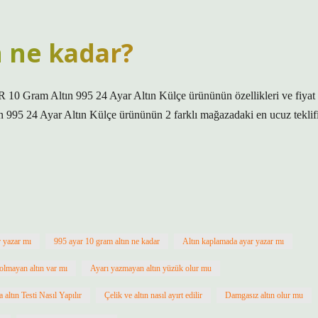
n ne kadar?
 10 Gram Altın 995 24 Ayar Altın Külçe ürününün özellikleri ve fiyat
n 995 24 Ayar Altın Külçe ürününün 2 farklı mağazadaki en ucuz teklif
r yazar mı
995 ayar 10 gram altın ne kadar
Altın kaplamada ayar yazar mı
olmayan altın var mı
Ayarı yazmayan altın yüzük olur mu
altın Testi Nasıl Yapılır
Çelik ve altın nasıl ayırt edilir
Damgasız altın olur mu