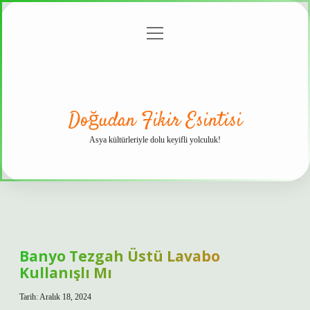
menüyü
Anasayfa
Gizlilik
Yasal
Hakkımızda
aç
Politikası
Uyarı
Doğudan Fikir Esintisi
Asya kültürleriyle dolu keyifli yolculuk!
Banyo Tezgah Üstü Lavabo
Kullanışlı Mı
Tarih: Aralık 18, 2024