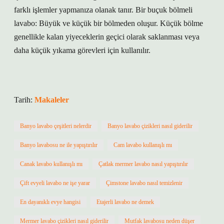
farklı işlemler yapmanıza olanak tanır. Bir buçuk bölmeli
lavabo: Büyük ve küçük bir bölmeden oluşur. Küçük bölme
genellikle kalan yiyeceklerin geçici olarak saklanması veya
daha küçük yıkama görevleri için kullanılır.
Tarih:
Makaleler
Banyo lavabo çeşitleri nelerdir
Banyo lavabo çizikleri nasıl giderilir
Banyo lavabosu ne ile yapıştırılır
Cam lavabo kullanışlı mı
Canak lavabo kullanışlı mı
Çatlak mermer lavabo nasıl yapıştırılır
Çift evyeli lavabo ne işe yarar
Çimstone lavabo nasıl temizlenir
En dayanıklı evye hangisi
Etajerli lavabo ne demek
Mermer lavabo çizikleri nasıl giderilir
Mutfak lavabosu neden düşer