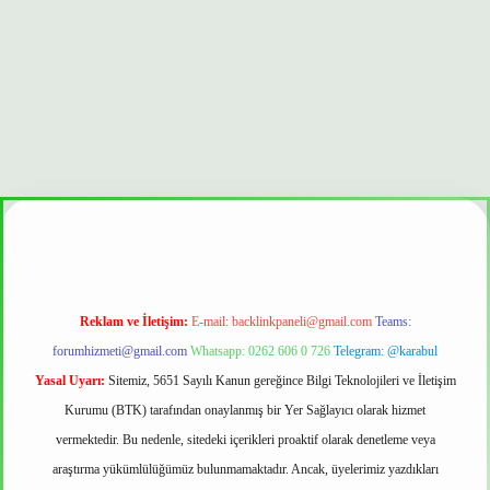
güvenilir mi
Reklam ve İletişim:
E-mail:
backlinkpaneli@gmail.com
Teams:
forumhizmeti@gmail.com
Whatsapp: 0262 606 0 726
Telegram: @karabul
Yasal Uyarı:
Sitemiz, 5651 Sayılı Kanun gereğince Bilgi Teknolojileri ve İletişim
Kurumu (BTK) tarafından onaylanmış bir Yer Sağlayıcı olarak hizmet
vermektedir. Bu nedenle, sitedeki içerikleri proaktif olarak denetleme veya
araştırma yükümlülüğümüz bulunmamaktadır. Ancak, üyelerimiz yazdıkları