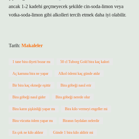
ancak 1-2 kadehi geçmeyecek şekilde cin-soda-limon veya
votka-soda-limon gibi alkolleri tercih etmek daha iyi olabilir.
Tarih:
Makaleler
1 tane bira diyeti bozar mı
50 cl Tuborg Gold bira kaç kalori
Aç karnına bira ne yapar
Alkol ödemi kaç günde atılır
Bir bira kaç ekmeğe eşittir
Bira göbeği nasıl erir
Bira göbeği nasıl gider
Bira göbeği nerede olur
Bira karın şişkinliği yapar mı
Bira kilo vermeyi engeller mi
Bira vücutta ödem yapar mı
Biranın faydaları nelerdir
En çok ne kilo aldırır
Günde 1 bira kilo aldirir mi