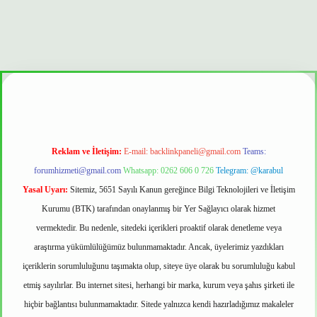
 güvenilir mi
Reklam ve İletişim:
E-mail:
backlinkpaneli@gmail.com
Teams:
forumhizmeti@gmail.com
Whatsapp: 0262 606 0 726
Telegram: @karabul
Yasal Uyarı:
Sitemiz, 5651 Sayılı Kanun gereğince Bilgi Teknolojileri ve İletişim
Kurumu (BTK) tarafından onaylanmış bir Yer Sağlayıcı olarak hizmet
vermektedir. Bu nedenle, sitedeki içerikleri proaktif olarak denetleme veya
araştırma yükümlülüğümüz bulunmamaktadır. Ancak, üyelerimiz yazdıkları
içeriklerin sorumluluğunu taşımakta olup, siteye üye olarak bu sorumluluğu kabul
etmiş sayılırlar. Bu internet sitesi, herhangi bir marka, kurum veya şahıs şirketi ile
hiçbir bağlantısı bulunmamaktadır. Sitede yalnızca kendi hazırladığımız makaleler