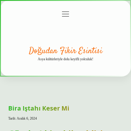
menüyü
Anasayfa
Gizlilik
Yasal
Hakkımızda
aç
Politikası
Uyarı
Doğudan Fikir Esintisi
Asya kültürleriyle dolu keyifli yolculuk!
Bira Iştahı Keser Mi
Tarih: Aralık 6, 2024