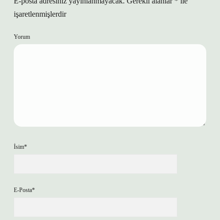
E-posta adresiniz yayınlanmayacak.
Gerekli alanlar
*
ile
işaretlenmişlerdir
Yorum
İsim*
E-Posta*