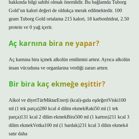
hakkında bilgi sahibi olmak önemlidir. Bu bağlamda Tuborg
Gold’un kalori değeri de oldukça merak edilmektedir. 100
gram Tuborg Gold ortalama 215 kalori, 18 karbonhidrat, 2.50
protein ve 0 yağ içerir.
Aç karnına bira ne yapar?
Aç karnına bira içmek alkolün emilimini artırır. Ayrıca alkolün
insan vücuduna ve organlarına verdiği zararı artırır.
Bir bira kaç ekmeğe eşittir?
Alkol ve diyetTürMiktarEnerji (kcal)-gıda eşdeğeriViski100
ml (1 tek parça)280 kcal 4 dilim ekmekRaki50 ml (1 tek
parça)131 kcal 2 dilim ekmekBira500 ml (1 karton)211 kcal 3
dilim ekmekVotka100 ml (1 bardak)231 kcal 3 dilim ekmek4
satır daha