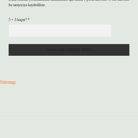
bu tarayıcıya kaydedilsin.
5 + 3 kaçtır?
*
Sitemap
Sidebar