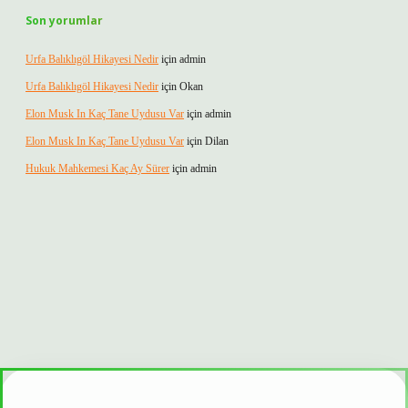
Son yorumlar
Urfa Balıklıgöl Hikayesi Nedir
için
admin
Urfa Balıklıgöl Hikayesi Nedir
için
Okan
Elon Musk In Kaç Tane Uydusu Var
için
admin
Elon Musk In Kaç Tane Uydusu Var
için
Dilan
Hukuk Mahkemesi Kaç Ay Sürer
için
admin
r mi