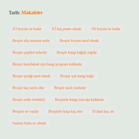
Tarih:
Makaleler
A5 boyutu ne kadar
A5 kaç punto olmalı
A6 boyutu ne kadar
Broşür afiş tasarımı nedir
Broşür boyutu nasıl olmalı
Broşür çeşitleri nelerdir
Broşür hangi kağıda yapılır
Broşür hazırlamak için hangi program kullanılır
Broşür içeriği nasıl olmalı
Broşür için hangi kağıt
Broşür kaç sayfa olur
Broşür nasıl yazdırılır
Broşür nedir örnekleri
Broşürde hangi yazı tipi kullanılır
Broşüre ne yazılır
Broşürler kaça kaç olur
El ilanı kaç cm
Sunum fontu ne olmalı