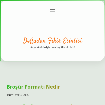
menüyü
Anasayfa
Gizlilik
Yasal
Hakkımızda
aç
Politikası
Uyarı
Doğudan Fikir Esintisi
Asya kültürleriyle dolu keyifli yolculuk!
Broşür Formatı Nedir
Tarih: Ocak 3, 2025