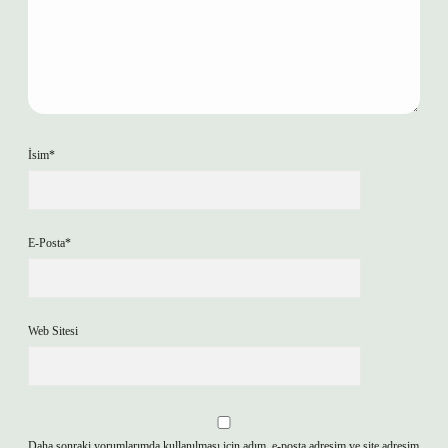
İsim*
E-Posta*
Web Sitesi
Daha sonraki yorumlarımda kullanılması için adım, e-posta adresim ve site adresim