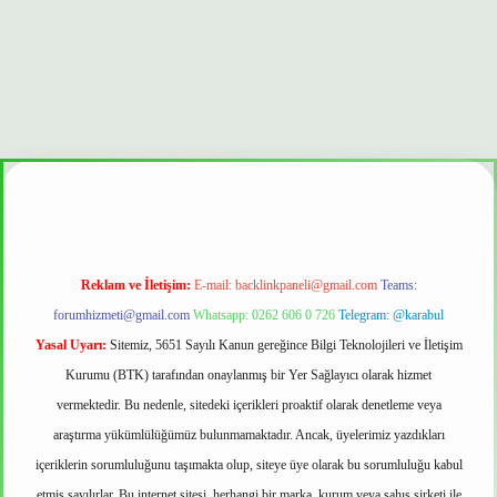
onbet güvenilir mi
Reklam ve İletişim:
E-mail:
backlinkpaneli@gmail.com
Teams:
forumhizmeti@gmail.com
Whatsapp: 0262 606 0 726
Telegram: @karabul
Yasal Uyarı:
Sitemiz, 5651 Sayılı Kanun gereğince Bilgi Teknolojileri ve İletişim
Kurumu (BTK) tarafından onaylanmış bir Yer Sağlayıcı olarak hizmet
vermektedir. Bu nedenle, sitedeki içerikleri proaktif olarak denetleme veya
araştırma yükümlülüğümüz bulunmamaktadır. Ancak, üyelerimiz yazdıkları
içeriklerin sorumluluğunu taşımakta olup, siteye üye olarak bu sorumluluğu kabul
etmiş sayılırlar. Bu internet sitesi, herhangi bir marka, kurum veya şahıs şirketi ile