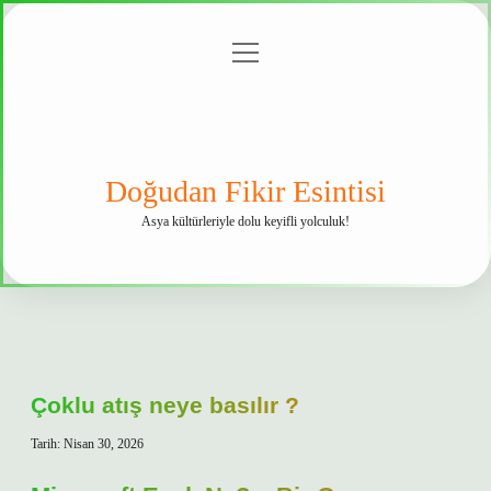
menüyü
Anasayfa
Gizlilik
Yasal
Hakkımızda
aç
Politikası
Uyarı
Doğudan Fikir Esintisi
Asya kültürleriyle dolu keyifli yolculuk!
Çoklu atış neye basılır ?
Tarih: Nisan 30, 2026