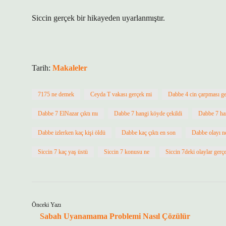
Siccin gerçek bir hikayeden uyarlanmıştır.
Tarih:
Makaleler
7175 ne demek
Ceyda T vakası gerçek mi
Dabbe 4 cin çarpması g
Dabbe 7 ElNazar çıktı mı
Dabbe 7 hangi köyde çekildi
Dabbe 7 han
Dabbe izlerken kaç kişi öldü
Dabbe kaç çıktı en son
Dabbe olayı ne
Siccin 7 kaç yaş üstü
Siccin 7 konusu ne
Siccin 7deki olaylar gerç
Önceki Yazı
Sabah Uyanamama Problemi Nasıl Çözülür