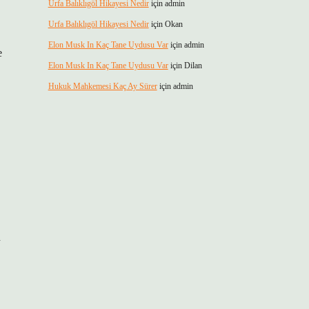
Urfa Balıklıgöl Hikayesi Nedir
için
admin
Urfa Balıklıgöl Hikayesi Nedir
için
Okan
Elon Musk In Kaç Tane Uydusu Var
için
admin
e
Elon Musk In Kaç Tane Uydusu Var
için
Dilan
Hukuk Mahkemesi Kaç Ay Sürer
için
admin
n