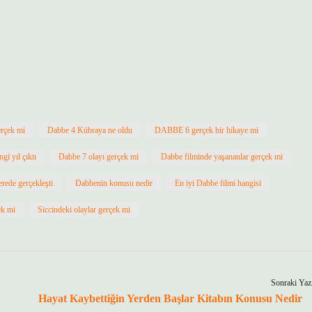
erçek mi
Dabbe 4 Kübraya ne oldu
DABBE 6 gerçek bir hikaye mi
gi yıl çıktı
Dabbe 7 olayı gerçek mi
Dabbe filminde yaşananlar gerçek mi
rede gerçekleşti
Dabbenin konusu nedir
En iyi Dabbe filmi hangisi
ek mi
Siccindeki olaylar gerçek mi
Sonraki Yaz
Hayat Kaybettiğin Yerden Başlar Kitabın Konusu Nedir