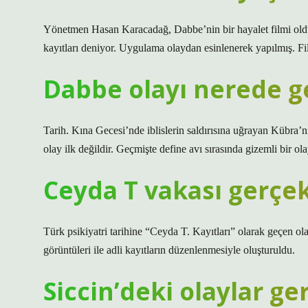
Yönetmen Hasan Karacadağ, Dabbe’nin bir hayalet filmi olduğ
kayıtları deniyor. Uygulama olaydan esinlenerek yapılmış. F
Dabbe olayı nerede g
Tarih. Kına Gecesi’nde iblislerin saldırısına uğrayan Kübra’nı
olay ilk değildir. Geçmişte define avı sırasında gizemli bir ol
Ceyda T vakası gerçe
Türk psikiyatri tarihine “Ceyda T. Kayıtları” olarak geçen ol
görüntüleri ile adli kayıtların düzenlenmesiyle oluşturuldu.
Siccin’deki olaylar ge