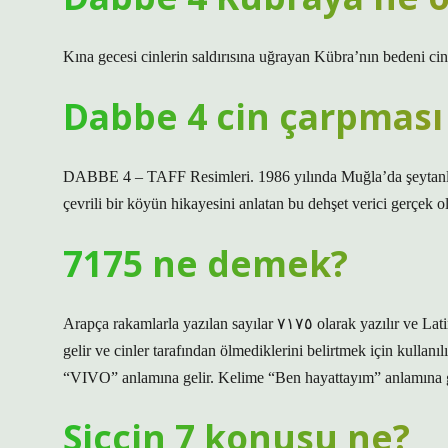
Kına gecesi cinlerin saldırısına uğrayan Kübra’nın bedeni cinl
Dabbe 4 cin çarpması
DABBE 4 – TAFF Resimleri. 1986 yılında Muğla’da şeytanların
çevrili bir köyün hikayesini anlatan bu dehşet verici gerçek ol
7175 ne demek?
Arapça rakamlarla yazılan sayılar ۷۱۷٥ olarak yazılır ve Latince’de “VIVO” anlamına gelir. Kelime “Ben hayattayım” anlamına
gelir ve cinler tarafından ölmediklerini belirtmek için kullanılır. Arapça rakaml
“VIVO” anlamına gelir. Kelime “Ben hayattayım” anlamına gelir
Siccin 7 konusu ne?