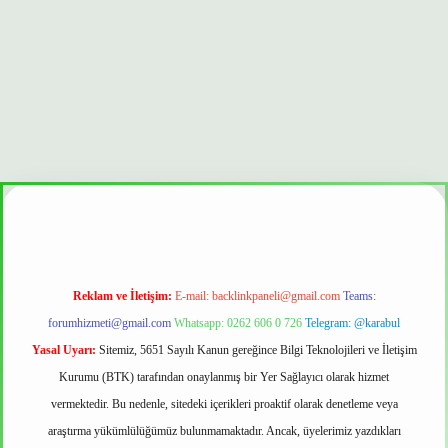
güvenilir mi
Reklam ve İletişim:
E-mail:
backlinkpaneli@gmail.com
Teams:
forumhizmeti@gmail.com
Whatsapp: 0262 606 0 726
Telegram: @karabul
Yasal Uyarı:
Sitemiz, 5651 Sayılı Kanun gereğince Bilgi Teknolojileri ve İletişim
Kurumu (BTK) tarafından onaylanmış bir Yer Sağlayıcı olarak hizmet
vermektedir. Bu nedenle, sitedeki içerikleri proaktif olarak denetleme veya
araştırma yükümlülüğümüz bulunmamaktadır. Ancak, üyelerimiz yazdıkları