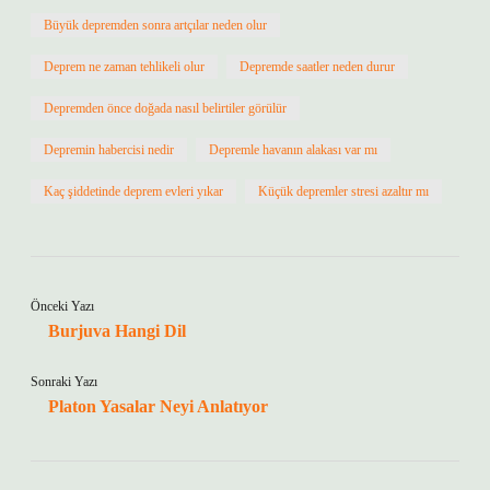
Büyük depremden sonra artçılar neden olur
Deprem ne zaman tehlikeli olur
Depremde saatler neden durur
Depremden önce doğada nasıl belirtiler görülür
Depremin habercisi nedir
Depremle havanın alakası var mı
Kaç şiddetinde deprem evleri yıkar
Küçük depremler stresi azaltır mı
Önceki Yazı
Burjuva Hangi Dil
Sonraki Yazı
Platon Yasalar Neyi Anlatıyor