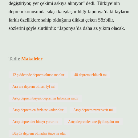
değiştiriyor, yer çekimi askıya alınıyor” dedi. Türkiye’nin
deprem konusunda sıkça karşılaştırıldığı Japonya’daki fayların
farklı özelliklere sahip olduğuna dikkat çeken Sözbilir,
sözlerini şöyle sürdürdü: “Japonya’da daha az yıkım olacak.
Tarih:
Makaleler
12 şiddetinde deprem olursa ne olur
40 deprem tehlikeli mi
Ara ara deprem olması iyi mi
Artçı deprem büyük depremin habercisi midir
Artçı deprem en fazla ne kadar olur
Artçı deprem zarar verir mi
Artçı depremler binayı yorar mı
Artçı depremler enerjiyi boşaltır mı
Büyük deprem olmadan önce ne olur