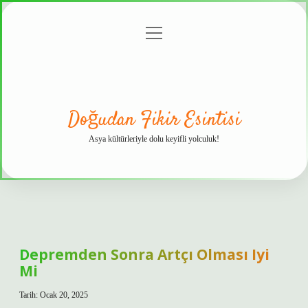
menüyü
Anasayfa
Gizlilik
Yasal
Hakkımızda
aç
Politikası
Uyarı
Doğudan Fikir Esintisi
Asya kültürleriyle dolu keyifli yolculuk!
Depremden Sonra Artçı Olması Iyi
Mi
Tarih: Ocak 20, 2025