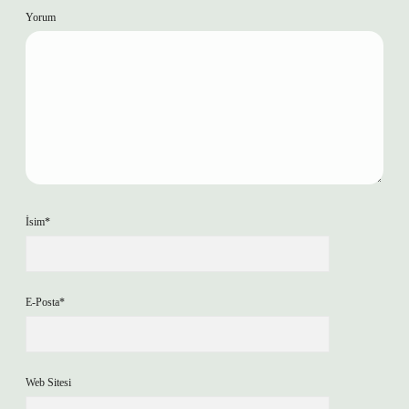
Yorum
İsim*
E-Posta*
Web Sitesi