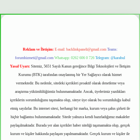
r mi
Reklam ve İletişim:
E-mail:
backlinkpaneli@gmail.com
Teams:
forumhizmeti@gmail.com
Whatsapp: 0262 606 0 726
Telegram: @karabul
Yasal Uyarı:
Sitemiz, 5651 Sayılı Kanun gereğince Bilgi Teknolojileri ve İletişim
Kurumu (BTK) tarafından onaylanmış bir Yer Sağlayıcı olarak hizmet
vermektedir. Bu nedenle, sitedeki içerikleri proaktif olarak denetleme veya
araştırma yükümlülüğümüz bulunmamaktadır. Ancak, üyelerimiz yazdıkları
içeriklerin sorumluluğunu taşımakta olup, siteye üye olarak bu sorumluluğu kabul
etmiş sayılırlar. Bu internet sitesi, herhangi bir marka, kurum veya şahıs şirketi ile
hiçbir bağlantısı bulunmamaktadır. Sitede yalnızca kendi hazırladığımız makaleler
paylaşılmaktadır. Burada yer alan içerikler haber niteliği taşımamakta olup, gerçek
kurum ve kişiler hakkında paylaşım yapılmamaktadır. Gerçek kurum ve kişiler ile