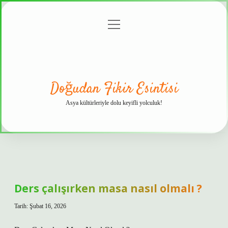
menüyü
Anasayfa
Gizlilik
Yasal
Hakkımızda
aç
Politikası
Uyarı
Doğudan Fikir Esintisi
Asya kültürleriyle dolu keyifli yolculuk!
Ders çalışırken masa nasıl olmalı ?
Tarih: Şubat 16, 2026