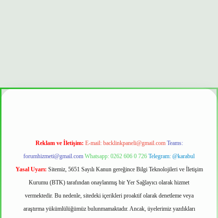
onbet güvenilir mi
Reklam ve İletişim:
E-mail:
backlinkpaneli@gmail.com
Teams:
forumhizmeti@gmail.com
Whatsapp: 0262 606 0 726
Telegram: @karabul
Yasal Uyarı:
Sitemiz, 5651 Sayılı Kanun gereğince Bilgi Teknolojileri ve İletişim
Kurumu (BTK) tarafından onaylanmış bir Yer Sağlayıcı olarak hizmet
vermektedir. Bu nedenle, sitedeki içerikleri proaktif olarak denetleme veya
araştırma yükümlülüğümüz bulunmamaktadır. Ancak, üyelerimiz yazdıkları