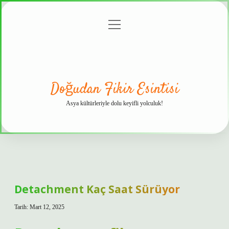
menüyü
Anasayfa
Gizlilik
Yasal
Hakkımızda
aç
Politikası
Uyarı
Doğudan Fikir Esintisi
Asya kültürleriyle dolu keyifli yolculuk!
Detachment Kaç Saat Sürüyor
Tarih: Mart 12, 2025