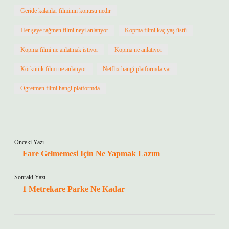
Geride kalanlar filminin konusu nedir
Her şeye rağmen filmi neyi anlatıyor
Kopma filmi kaç yaş üstü
Kopma filmi ne anlatmak istiyor
Kopma ne anlatıyor
Körkütük filmi ne anlatıyor
Netflix hangi platformda var
Ögretmen filmi hangi platformda
Önceki Yazı
Fare Gelmemesi Için Ne Yapmak Lazım
Sonraki Yazı
1 Metrekare Parke Ne Kadar