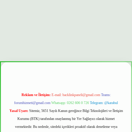
t güvenilir mi
Reklam ve İletişim:
E-mail:
backlinkpaneli@gmail.com
Teams:
forumhizmeti@gmail.com
Whatsapp: 0262 606 0 726
Telegram: @karabul
Yasal Uyarı:
Sitemiz, 5651 Sayılı Kanun gereğince Bilgi Teknolojileri ve İletişim
Kurumu (BTK) tarafından onaylanmış bir Yer Sağlayıcı olarak hizmet
vermektedir. Bu nedenle, sitedeki içerikleri proaktif olarak denetleme veya