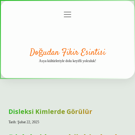
menüyü
Anasayfa
Gizlilik
Yasal
Hakkımızda
aç
Politikası
Uyarı
Doğudan Fikir Esintisi
Asya kültürleriyle dolu keyifli yolculuk!
Disleksi Kimlerde Görülür
Tarih: Şubat 22, 2025