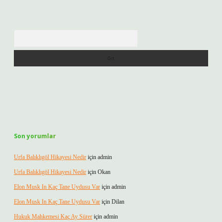
Arama
Son yorumlar
Urfa Balıklıgöl Hikayesi Nedir
için
admin
Urfa Balıklıgöl Hikayesi Nedir
için
Okan
Elon Musk In Kaç Tane Uydusu Var
için
admin
Elon Musk In Kaç Tane Uydusu Var
için
Dilan
Hukuk Mahkemesi Kaç Ay Sürer
için
admin