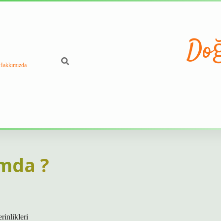
Doğ
Hakkımızda
mda ?
inlikleri