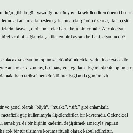
olduğu gibi, bugün yaşadığımız dünyayı da şekillendiren önemli bir rol
lerine ait anlamlarla beslemiş, bu anlamlar günümüze ulaşırken çeşitli
zlerini taşıyan, derin anlamlar barındıran bir terimdir. Ancak efsun
türel ve dini bağlamda şekillenen bir kavramdır. Peki, efsun nedir?
 ele alacak ve efsunun toplumsal dönüşümlerdeki yerini inceleyecektir.
lerde anlamlar kazanmış, bir inanç ve uygulama biçimi olarak toplumları
anlamak, hem tarihsel hem de kültürel bağlamda günümüzü
da metafizik güç kullanımıyla ilişkilendirilen bir kavramdır. Geleneksel
vi etmek ya da bir kişinin kaderini değiştirmek amacıyla yapılan
 çok bir tür tılsım ve koruma ritüeli olarak kabul edilmiştir.