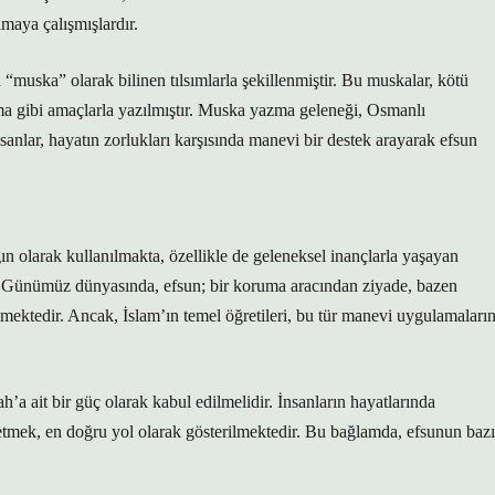
maya çalışmışlardır.
 “muska” olarak bilinen tılsımlarla şekillenmiştir. Bu muskalar, kötü
ma gibi amaçlarla yazılmıştır. Muska yazma geleneği, Osmanlı
nlar, hayatın zorlukları karşısında manevi bir destek arayarak efsun
n olarak kullanılmakta, özellikle de geleneksel inançlarla yaşayan
r. Günümüz dünyasında, efsun; bir koruma aracından ziyade, bazen
dilmektedir. Ancak, İslam’ın temel öğretileri, bu tür manevi uygulamaları
h’a ait bir güç olarak kabul edilmelidir. İnsanların hayatlarında
ül etmek, en doğru yol olarak gösterilmektedir. Bu bağlamda, efsunun bazı