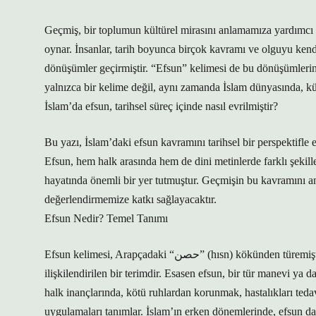
Geçmiş, bir toplumun kültürel mirasını anlamamıza yardımcı 
oynar. İnsanlar, tarih boyunca birçok kavramı ve olguyu kendi
dönüşümler geçirmiştir. “Efsun” kelimesi de bu dönüşümlerin i
yalnızca bir kelime değil, aynı zamanda İslam dünyasında, kül
İslam’da efsun, tarihsel süreç içinde nasıl evrilmiştir?
Bu yazı, İslam’daki efsun kavramını tarihsel bir perspektifle
Efsun, hem halk arasında hem de dini metinlerde farklı şekil
hayatında önemli bir yer tutmuştur. Geçmişin bu kavramını 
değerlendirmemize katkı sağlayacaktır.
Efsun Nedir? Temel Tanımı
Efsun kelimesi, Arapçadaki “حصن” (hısn) kökünden türemiştir ve genel olarak “büyü”, “muska”, “şifa” gibi anlamlarla
ilişkilendirilen bir terimdir. Esasen efsun, bir tür manevi ya 
halk inançlarında, kötü ruhlardan korunmak, hastalıkları teda
uygulamaları tanımlar. İslam’ın erken dönemlerinde, efsun daha