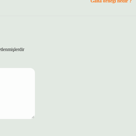
Gaita örneği nedir ?
etlenmişlerdir