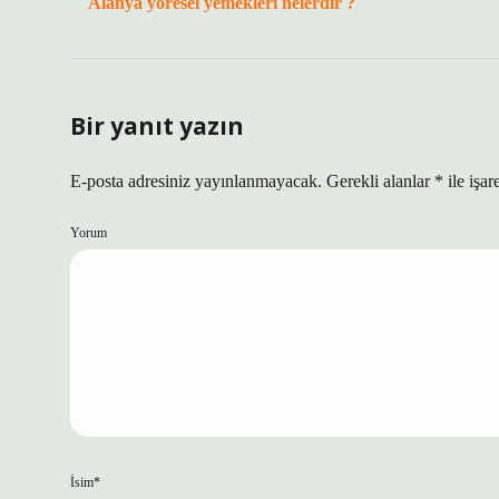
Alanya yöresel yemekleri nelerdir ?
Bir yanıt yazın
E-posta adresiniz yayınlanmayacak.
Gerekli alanlar
*
ile işar
Yorum
İsim*