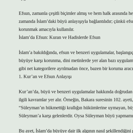
Efsun, zamanla çeşitli biçimler almış ve hem halk arasında he
zamanda İslam’daki büyü anlayışıyla bağlantılıdır; çünkü ef
korunmak amacıyla kullanılır.
İslam’da Efsun: Kuran ve Hadislerde Efsun
İslam’a bakıldığında, efsun ve benzeri uygulamalar, başlangıçta
büyüye karşı korunma, dini metinlerde yer alan bazı uygulama
gibi net kategorilere ayrılmadan önce, bazen bir koruma aracı
1. Kur’an ve Efsun Anlayışı
Kur’an’da, büyü ve benzeri uygulamalar hakkında doğrudan aç
ilgili kavramlar yer alır. Örneğin, Bakara suresinin 102. ayeti,
“Süleyman’ın hükmettiği krallığın hükümlerine uymayan, büyü
Süleyman’a karşı gelenlerdir. Oysa Süleyman büyü yapmamışt
Bu ayet, İslam’da büyüye dair ilk algının nasıl şekillendiğini