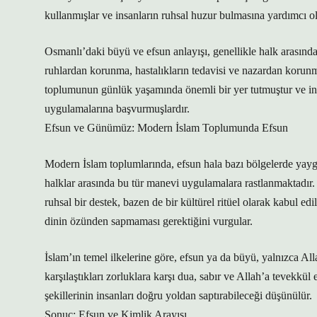
kullanmışlar ve insanların ruhsal huzur bulmasına yardımcı ol
Osmanlı’daki büyü ve efsun anlayışı, genellikle halk arasında
ruhlardan korunma, hastalıkların tedavisi ve nazardan korun
toplumunun günlük yaşamında önemli bir yer tutmuştur ve insa
uygulamalarına başvurmuşlardır.
Efsun ve Günümüz: Modern İslam Toplumunda Efsun
Modern İslam toplumlarında, efsun hala bazı bölgelerde yaygı
halklar arasında bu tür manevi uygulamalara rastlanmaktadı
ruhsal bir destek, bazen de bir kültürel ritüel olarak kabul e
dinin özünden sapmaması gerektiğini vurgular.
İslam’ın temel ilkelerine göre, efsun ya da büyü, yalnızca Alla
karşılaştıkları zorluklara karşı dua, sabır ve Allah’a tevekk
şekillerinin insanları doğru yoldan saptırabileceği düşünülür.
Sonuç: Efsun ve Kimlik Arayışı