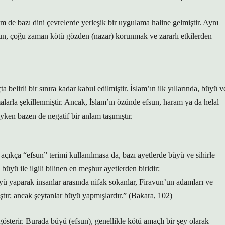
m de bazı dini çevrelerde yerleşik bir uygulama haline gelmiştir. Aynı
sun, çoğu zaman kötü gözden (nazar) korunmak ve zararlı etkilerden
 belirli bir sınıra kadar kabul edilmiştir. İslam’ın ilk yıllarında, büyü v
larla şekillenmiştir. Ancak, İslam’ın özünde efsun, haram ya da helal
yken bazen de negatif bir anlam taşımıştır.
ıkça “efsun” terimi kullanılmasa da, bazı ayetlerde büyü ve sihirle
 büyü ile ilgili bilinen en meşhur ayetlerden biridir:
 yaparak insanlar arasında nifak sokanlar, Firavun’un adamları ve
ır; ancak şeytanlar büyü yapmışlardır.” (Bakara, 102)
 gösterir. Burada büyü (efsun), genellikle kötü amaçlı bir şey olarak