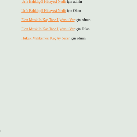
Urfa Balıklıgöl Hikayesi Nedir
için
admin
Urfa Balıklıgöl Hikayesi Nedir
için
Okan
Elon Musk In Kaç Tane Uydusu Var
için
admin
Elon Musk In Kaç Tane Uydusu Var
için
Dilan
Hukuk Mahkemesi Kaç Ay Sürer
için
admin
ı