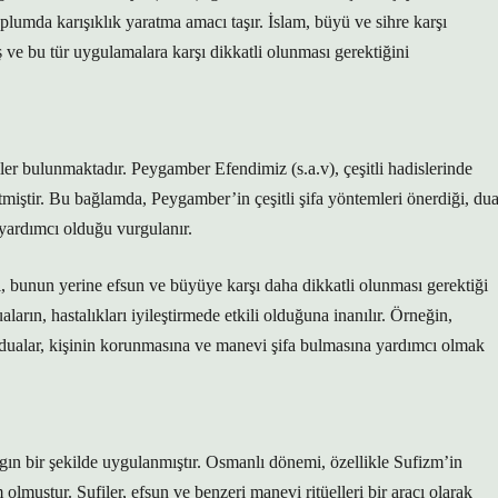
oplumda karışıklık yaratma amacı taşır. İslam, büyü ve sihre karşı
ş ve bu tür uygulamalara karşı dikkatli olunması gerektiğini
iler bulunmaktadır. Peygamber Efendimiz (s.a.v), çeşitli hadislerinde
tmiştir. Bu bağlamda, Peygamber’in çeşitli şifa yöntemleri önerdiği, du
a yardımcı olduğu vurgulanır.
 bunun yerine efsun ve büyüye karşı daha dikkatli olunması gerektiği
ların, hastalıkları iyileştirmede etkili olduğuna inanılır. Örneğin,
ualar, kişinin korunmasına ve manevi şifa bulmasına yardımcı olmak
ın bir şekilde uygulanmıştır. Osmanlı dönemi, özellikle Sufizm’in
olmuştur. Sufiler, efsun ve benzeri manevi ritüelleri bir aracı olarak