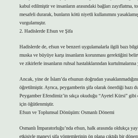
kabul edilmiştir ve insanların arasındaki bağları zayıflatma, t
mesafeli durarak, bunların kötü niyetli kullanımını yasaklamı
vurgulamıştır.
2. Hadislerde Efsun ve Şifa
Hadislerde de, efsun ve benzeri uygulamalarla ilgili bazı bilg
muska ve büyüye karşı insanların korunması gerektiğini belir
ve zikirlerle insanların ruhsal hastalıklarından kurtulmaların
Ancak, yine de İslam’da efsunun doğrudan yasaklanmadığını,
öğretilmiştir. Ayrıca, peygamberin şifa olarak önerdiği bazı dua
Peygamber Efendimiz’in sıkça okuduğu “Ayetel Kürsi” gibi d
için öğütlenmiştir.
Efsun ve Toplumsal Dönüşüm: Osmanlı Dönemi
Osmanlı İmparatorluğu’nda efsun, halk arasında oldukça yayg
etkisiyle manevi şifa yöntemlerinin ön plana çıktığı bir dönem 