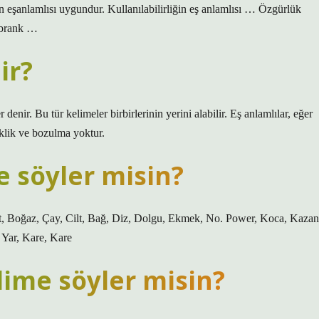
n eşanlamlısı uygundur. Kullanılabilirliğin eş anlamlısı … Özgürlük
mbrank …
ir?
enir. Bu tür kelimeler birbirlerinin yerini alabilir. Eş anlamlılar, eğer
iklik ve bozulma yoktur.
e söyler misin?
 At, Boğaz, Çay, Cilt, Bağ, Diz, Dolgu, Ekmek, No. Power, Koca, Kazan
, Yar, Kare, Kare
elime söyler misin?