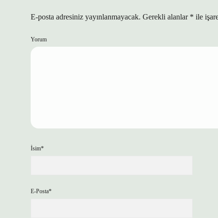
E-posta adresiniz yayınlanmayacak.
Gerekli alanlar
*
ile işar
Yorum
İsim*
E-Posta*