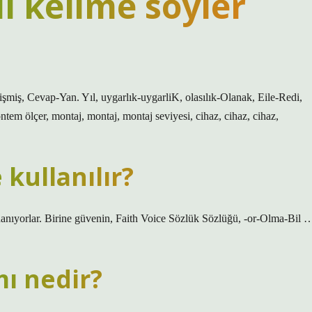
ı kelime söyler
lişmiş, Cevap-Yan. Yıl, uygarlık-uygarliK, olasılık-Olanak, Eile-Redi,
tem ölçer, montaj, montaj, montaj seviyesi, cihaz, cihaz, cihaz,
kullanılır?
nıyorlar. Birine güvenin, Faith Voice Sözlük Sözlüğü, -or-Olma-Bil 
mı nedir?