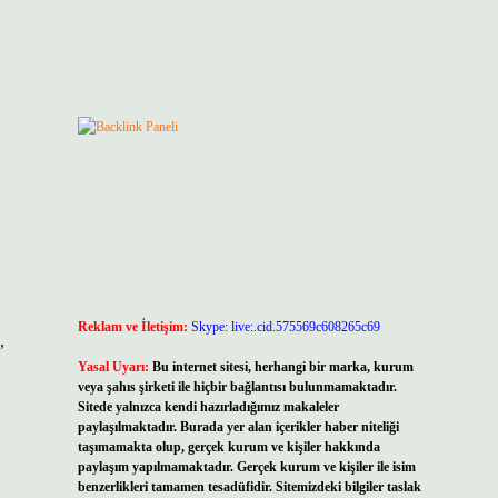
Reklam ve İletişim:
Skype: live:.cid.575569c608265c69
,
Yasal Uyarı:
Bu internet sitesi, herhangi bir marka, kurum
veya şahıs şirketi ile hiçbir bağlantısı bulunmamaktadır.
Sitede yalnızca kendi hazırladığımız makaleler
paylaşılmaktadır. Burada yer alan içerikler haber niteliği
taşımamakta olup, gerçek kurum ve kişiler hakkında
paylaşım yapılmamaktadır. Gerçek kurum ve kişiler ile isim
benzerlikleri tamamen tesadüfidir. Sitemizdeki bilgiler taslak