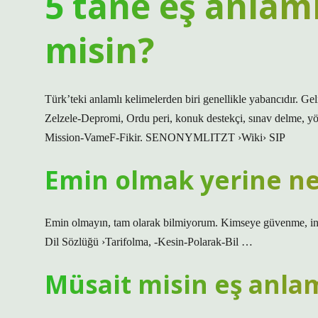
5 tane eş anlaml
misin?
Türk’teki anlamlı kelimelerden biri genellikle yabancıdır. Ge
Zelzele-Depromi, Ordu peri, konuk destekçi, sınav delme, yön
Mission-VameF-Fikir. SENONYMLITZT ›Wiki› SIP
Emin olmak yerine ne 
Emin olmayın, tam olarak bilmiyorum. Kimseye güvenme, ina
Dil Sözlüğü ›Tarifolma, -Kesin-Polarak-Bil …
Müsait misin eş anla