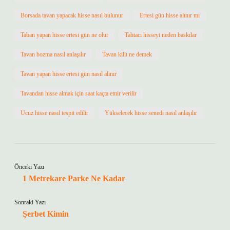
Borsada tavan yapacak hisse nasıl bulunur
Ertesi gün hisse alınır mı
Taban yapan hisse ertesi gün ne olur
Tahtacı hisseyi neden baskılar
Tavan bozma nasıl anlaşılır
Tavan kilit ne demek
Tavan yapan hisse ertesi gün nasıl alınır
Tavandan hisse almak için saat kaçta emir verilir
Ucuz hisse nasıl tespit edilir
Yükselecek hisse senedi nasıl anlaşılır
Önceki Yazı
1 Metrekare Parke Ne Kadar
Sonraki Yazı
Şerbet Kimin