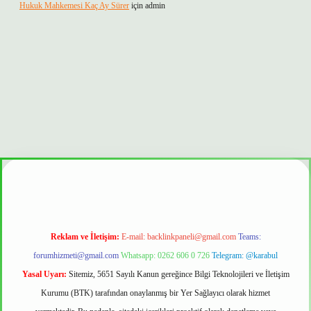
Hukuk Mahkemesi Kaç Ay Sürer
için
admin
 mi
Reklam ve İletişim:
E-mail:
backlinkpaneli@gmail.com
Teams:
forumhizmeti@gmail.com
Whatsapp: 0262 606 0 726
Telegram: @karabul
Yasal Uyarı:
Sitemiz, 5651 Sayılı Kanun gereğince Bilgi Teknolojileri ve İletişim
Kurumu (BTK) tarafından onaylanmış bir Yer Sağlayıcı olarak hizmet