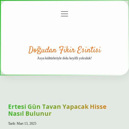
menüyü
Anasayfa
Gizlilik
Yasal
Hakkımızda
aç
Politikası
Uyarı
Doğudan Fikir Esintisi
Asya kültürleriyle dolu keyifli yolculuk!
Ertesi Gün Tavan Yapacak Hisse
Nasıl Bulunur
Tarih: Mart 13, 2025