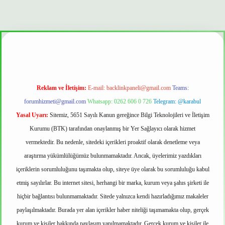
t güvenilir mi
Reklam ve İletişim:
E-mail:
backlinkpaneli@gmail.com
Teams:
forumhizmeti@gmail.com
Whatsapp: 0262 606 0 726
Telegram: @karabul
Yasal Uyarı:
Sitemiz, 5651 Sayılı Kanun gereğince Bilgi Teknolojileri ve İletişim
Kurumu (BTK) tarafından onaylanmış bir Yer Sağlayıcı olarak hizmet
vermektedir. Bu nedenle, sitedeki içerikleri proaktif olarak denetleme veya
araştırma yükümlülüğümüz bulunmamaktadır. Ancak, üyelerimiz yazdıkları
içeriklerin sorumluluğunu taşımakta olup, siteye üye olarak bu sorumluluğu kabul
etmiş sayılırlar. Bu internet sitesi, herhangi bir marka, kurum veya şahıs şirketi ile
hiçbir bağlantısı bulunmamaktadır. Sitede yalnızca kendi hazırladığımız makaleler
paylaşılmaktadır. Burada yer alan içerikler haber niteliği taşımamakta olup, gerçek
kurum ve kişiler hakkında paylaşım yapılmamaktadır. Gerçek kurum ve kişiler ile