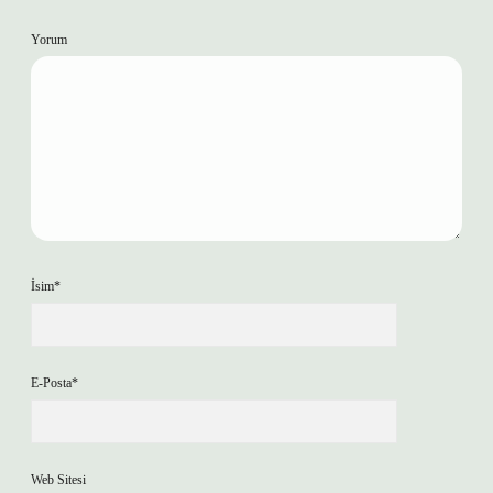
Yorum
İsim*
E-Posta*
Web Sitesi