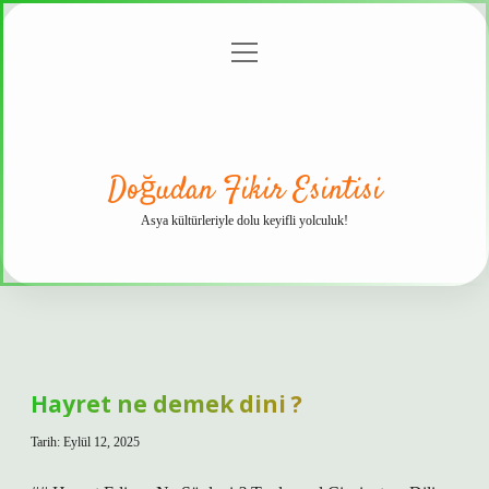
menüyü
Anasayfa
Gizlilik
Yasal
Hakkımızda
aç
Politikası
Uyarı
Doğudan Fikir Esintisi
Asya kültürleriyle dolu keyifli yolculuk!
Hayret ne demek dini ?
Tarih: Eylül 12, 2025