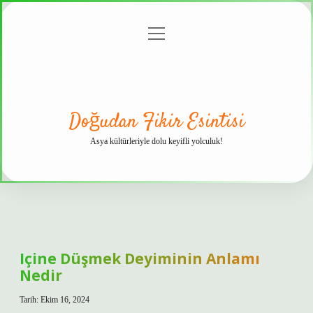
menüyü
Anasayfa
Gizlilik
Yasal
Hakkımızda
aç
Politikası
Uyarı
Doğudan Fikir Esintisi
Asya kültürleriyle dolu keyifli yolculuk!
Içine Düşmek Deyiminin Anlamı
Nedir
Tarih: Ekim 16, 2024