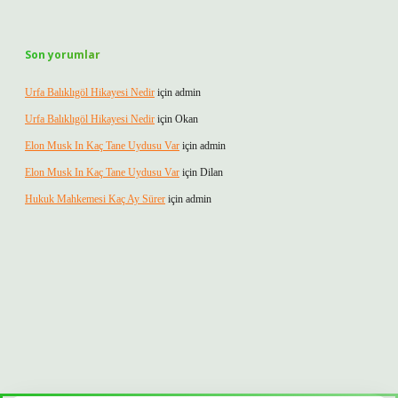
Son yorumlar
Urfa Balıklıgöl Hikayesi Nedir
için
admin
Urfa Balıklıgöl Hikayesi Nedir
için
Okan
Elon Musk In Kaç Tane Uydusu Var
için
admin
Elon Musk In Kaç Tane Uydusu Var
için
Dilan
Hukuk Mahkemesi Kaç Ay Sürer
için
admin
bet güvenilir mi