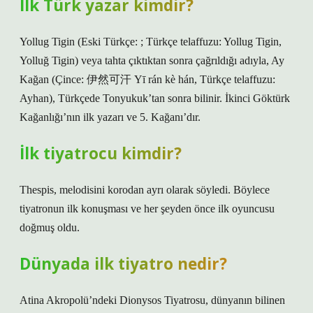
İlk Türk yazar kimdir?
Yollug Tigin (Eski Türkçe: ; Türkçe telaffuzu: Yollug Tigin,
Yolluğ Tigin) veya tahta çıktıktan sonra çağrıldığı adıyla, Ay
Kağan (Çince: 伊然可汗 Yī rán kè hán, Türkçe telaffuzu:
Ayhan), Türkçede Tonyukuk’tan sonra bilinir. İkinci Göktürk
Kağanlığı’nın ilk yazarı ve 5. Kağanı’dır.
İlk tiyatrocu kimdir?
Thespis, melodisini korodan ayrı olarak söyledi. Böylece
tiyatronun ilk konuşması ve her şeyden önce ilk oyuncusu
doğmuş oldu.
Dünyada ilk tiyatro nedir?
Atina Akropolü’ndeki Dionysos Tiyatrosu, dünyanın bilinen