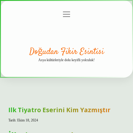
menüyü
Anasayfa
Gizlilik
Yasal
Hakkımızda
aç
Politikası
Uyarı
Doğudan Fikir Esintisi
Asya kültürleriyle dolu keyifli yolculuk!
Ilk Tiyatro Eserini Kim Yazmıştır
Tarih: Ekim 18, 2024