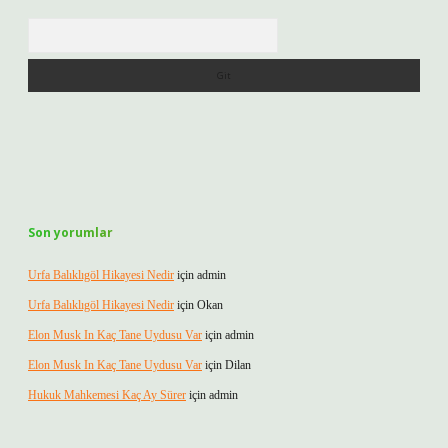
Arama
Son yorumlar
Urfa Balıklıgöl Hikayesi Nedir
için
admin
Urfa Balıklıgöl Hikayesi Nedir
için
Okan
Elon Musk In Kaç Tane Uydusu Var
için
admin
Elon Musk In Kaç Tane Uydusu Var
için
Dilan
Hukuk Mahkemesi Kaç Ay Sürer
için
admin