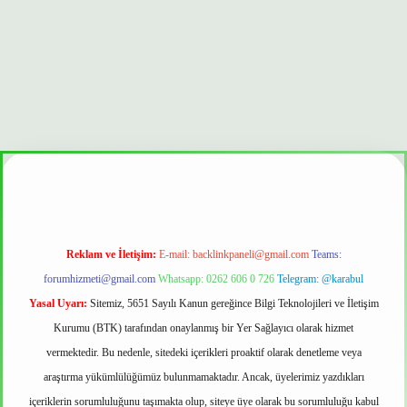
et güvenilir mi
Reklam ve İletişim:
E-mail:
backlinkpaneli@gmail.com
Teams:
forumhizmeti@gmail.com
Whatsapp: 0262 606 0 726
Telegram: @karabul
Yasal Uyarı:
Sitemiz, 5651 Sayılı Kanun gereğince Bilgi Teknolojileri ve İletişim
Kurumu (BTK) tarafından onaylanmış bir Yer Sağlayıcı olarak hizmet
vermektedir. Bu nedenle, sitedeki içerikleri proaktif olarak denetleme veya
araştırma yükümlülüğümüz bulunmamaktadır. Ancak, üyelerimiz yazdıkları
içeriklerin sorumluluğunu taşımakta olup, siteye üye olarak bu sorumluluğu kabul