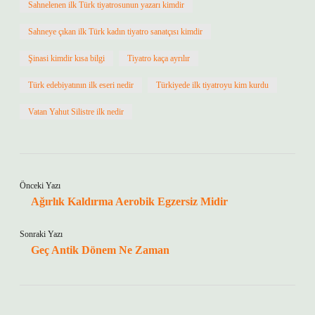
Sahnelenen ilk Türk tiyatrosunun yazarı kimdir
Sahneye çıkan ilk Türk kadın tiyatro sanatçısı kimdir
Şinasi kimdir kısa bilgi
Tiyatro kaça ayrılır
Türk edebiyatının ilk eseri nedir
Türkiyede ilk tiyatroyu kim kurdu
Vatan Yahut Silistre ilk nedir
Önceki Yazı
Ağırlık Kaldırma Aerobik Egzersiz Midir
Sonraki Yazı
Geç Antik Dönem Ne Zaman