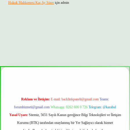
Hukuk Mahkemesi Kaç Ay Sürer
için
admin
 güvenilir mi
Reklam ve İletişim:
E-mail:
backlinkpaneli@gmail.com
Teams:
forumhizmeti@gmail.com
Whatsapp: 0262 606 0 726
Telegram: @karabul
Yasal Uyarı:
Sitemiz, 5651 Sayılı Kanun gereğince Bilgi Teknolojileri ve İletişim
Kurumu (BTK) tarafından onaylanmış bir Yer Sağlayıcı olarak hizmet