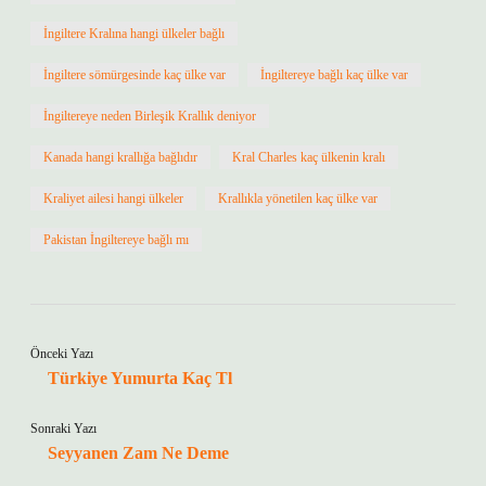
İngiltere Kralına hangi ülkeler bağlı
İngiltere sömürgesinde kaç ülke var
İngiltereye bağlı kaç ülke var
İngiltereye neden Birleşik Krallık deniyor
Kanada hangi krallığa bağlıdır
Kral Charles kaç ülkenin kralı
Kraliyet ailesi hangi ülkeler
Krallıkla yönetilen kaç ülke var
Pakistan İngiltereye bağlı mı
Önceki Yazı
Türkiye Yumurta Kaç Tl
Sonraki Yazı
Seyyanen Zam Ne Deme