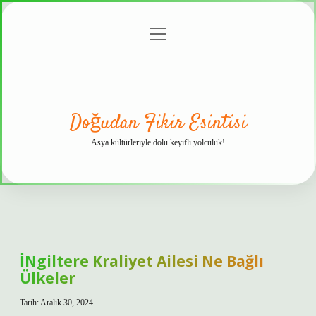
menüyü
Anasayfa
Gizlilik
Yasal
Hakkımızda
aç
Politikası
Uyarı
Doğudan Fikir Esintisi
Asya kültürleriyle dolu keyifli yolculuk!
İNgiltere Kraliyet Ailesi Ne Bağlı
Ülkeler
Tarih: Aralık 30, 2024