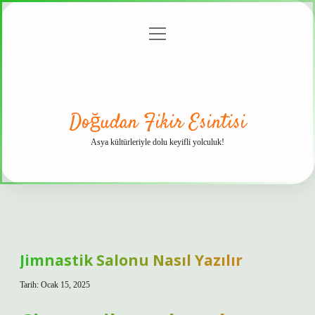
menüyü
Anasayfa
Gizlilik
Yasal
Hakkımızda
aç
Politikası
Uyarı
Doğudan Fikir Esintisi
Asya kültürleriyle dolu keyifli yolculuk!
Jimnastik Salonu Nasıl Yazılır
Tarih: Ocak 15, 2025