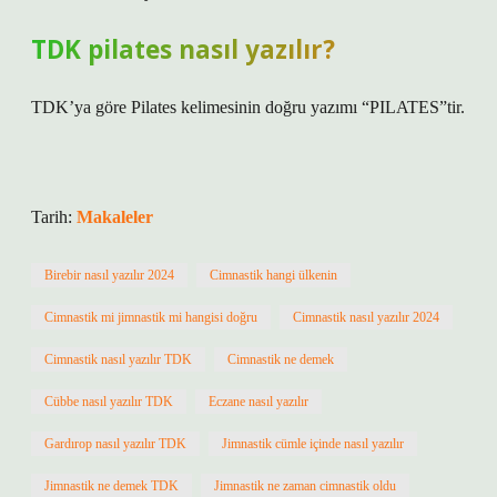
TDK pilates nasıl yazılır?
TDK’ya göre Pilates kelimesinin doğru yazımı “PILATES”tir.
Tarih:
Makaleler
Birebir nasıl yazılır 2024
Cimnastik hangi ülkenin
Cimnastik mi jimnastik mi hangisi doğru
Cimnastik nasıl yazılır 2024
Cimnastik nasıl yazılır TDK
Cimnastik ne demek
Cübbe nasıl yazılır TDK
Eczane nasıl yazılır
Gardırop nasıl yazılır TDK
Jimnastik cümle içinde nasıl yazılır
Jimnastik ne demek TDK
Jimnastik ne zaman cimnastik oldu