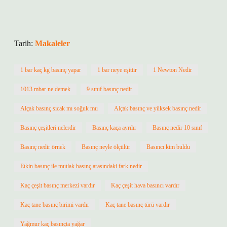
Tarih:
Makaleler
1 bar kaç kg basınç yapar
1 bar neye eşittir
1 Newton Nedir
1013 mbar ne demek
9 sınıf basınç nedir
Alçak basınç sıcak mı soğuk mu
Alçak basınç ve yüksek basınç nedir
Basınç çeşitleri nelerdir
Basınç kaça ayrılır
Basınç nedir 10 sınıf
Basınç nedir örnek
Basınç neyle ölçülür
Basıncı kim buldu
Etkin basınç ile mutlak basınç arasındaki fark nedir
Kaç çeşit basınç merkezi vardır
Kaç çeşit hava basıncı vardır
Kaç tane basınç birimi vardır
Kaç tane basınç türü vardır
Yağmur kaç basınçta yağar