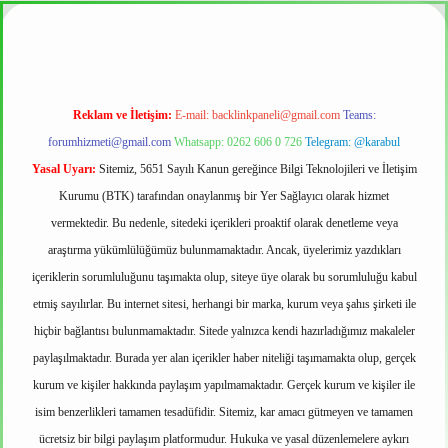
et güvenilir mi
Reklam ve İletişim:
E-mail:
backlinkpaneli@gmail.com
Teams:
forumhizmeti@gmail.com
Whatsapp: 0262 606 0 726
Telegram: @karabul
Yasal Uyarı:
Sitemiz, 5651 Sayılı Kanun gereğince Bilgi Teknolojileri ve İletişim
Kurumu (BTK) tarafından onaylanmış bir Yer Sağlayıcı olarak hizmet
vermektedir. Bu nedenle, sitedeki içerikleri proaktif olarak denetleme veya
araştırma yükümlülüğümüz bulunmamaktadır. Ancak, üyelerimiz yazdıkları
içeriklerin sorumluluğunu taşımakta olup, siteye üye olarak bu sorumluluğu kabul
etmiş sayılırlar. Bu internet sitesi, herhangi bir marka, kurum veya şahıs şirketi ile
hiçbir bağlantısı bulunmamaktadır. Sitede yalnızca kendi hazırladığımız makaleler
paylaşılmaktadır. Burada yer alan içerikler haber niteliği taşımamakta olup, gerçek
kurum ve kişiler hakkında paylaşım yapılmamaktadır. Gerçek kurum ve kişiler ile
isim benzerlikleri tamamen tesadüfidir. Sitemiz, kar amacı gütmeyen ve tamamen
ücretsiz bir bilgi paylaşım platformudur. Hukuka ve yasal düzenlemelere aykırı