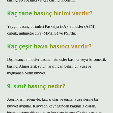
basınç, sıvı basıncı ve gaz basıncı incelenir.
Kaç tane basınç birimi vardır?
Yaygın basınç birimleri Paskalya (PA), atmosfer (ATM),
çubuk, milimetre cıva (MMHG) ve PSI’dır.
Kaç çeşit hava basıncı vardır?
Dış basınç, atmosfer basıncı, atmosfer basıncı veya barometrik
basınç; Atmosferik sütun tarafından belirli bir yüzeye
uygulanan birim kuvvet.
9. sınıf basınç nedir?
Ağırlıkları nedeniyle, katı sıvılar ve gazlar yüzeylerine bir
kuvvet uygular. Kuvvetin kaynağından bağımsız olarak,
birimi yüzeye dik etkileyen kuvvete basınç (P) denir ve tüm