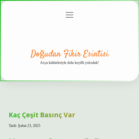
menüyü
Anasayfa
Gizlilik
Yasal
Hakkımızda
aç
Politikası
Uyarı
Doğudan Fikir Esintisi
Asya kültürleriyle dolu keyifli yolculuk!
Kaç Çeşit Basınç Var
Tarih: Şubat 23, 2025