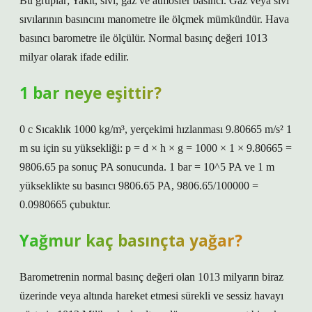
Bu gruplar; Yakıt, sıvı, gaz ve atmosfer basıncı. Gaz veya sıvı
sıvılarının basıncını manometre ile ölçmek mümkündür. Hava
basıncı barometre ile ölçülür. Normal basınç değeri 1013
milyar olarak ifade edilir.
1 bar neye eşittir?
0 c Sıcaklık 1000 kg/m³, yerçekimi hızlanması 9.80665 m/s² 1
m su için su yüksekliği: p = d × h × g = 1000 × 1 × 9.80665 =
9806.65 pa sonuç PA sonucunda. 1 bar = 10^5 PA ve 1 m
yükseklikte su basıncı 9806.65 PA, 9806.65/100000 =
0.0980665 çubuktur.
Yağmur kaç basınçta yağar?
Barometrenin normal basınç değeri olan 1013 milyarın biraz
üzerinde veya altında hareket etmesi sürekli ve sessiz havayı