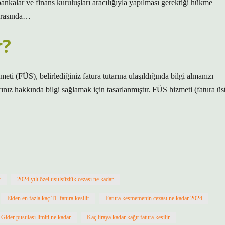
bankalar ve finans kuruluşları aracılığıyla yapılması gerektiği hükme
 arasında…
r?
ti (FÜS), belirlediğiniz fatura tutarına ulaşıldığında bilgi almanızı
rınız hakkında bilgi sağlamak için tasarlanmıştır. FÜS hizmeti (fatura üs
r
2024 yılı özel usulsüzlük cezası ne kadar
Elden en fazla kaç TL fatura kesilir
Fatura kesmemenin cezası ne kadar 2024
Gider pusulası limiti ne kadar
Kaç liraya kadar kağıt fatura kesilir