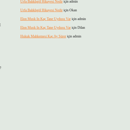
Urfa Balıklıgöl Hikayesi Nedir
için
admin
Urfa Balıklıgöl Hikayesi Nedir
için
Okan
Elon Musk In Kaç Tane Uydusu Var
için
admin
t
Elon Musk In Kaç Tane Uydusu Var
için
Dilan
Hukuk Mahkemesi Kaç Ay Sürer
için
admin
e