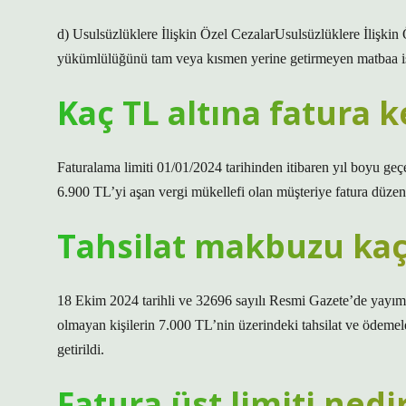
d) Usulsüzlüklere İlişkin Özel CezalarUsulsüzlüklere İlişkin
yükümlülüğünü tam veya kısmen yerine getirmeyen matbaa işl
Kaç TL altına fatura 
Faturalama limiti 01/01/2024 tarihinden itibaren yıl boyu geçe
6.900 TL’yi aşan vergi mükellefi olan müşteriye fatura düze
Tahsilat makbuzu kaç 
18 Ekim 2024 tarihli ve 32696 sayılı Resmi Gazete’de yayıml
olmayan kişilerin 7.000 TL’nin üzerindeki tahsilat ve ödemeler
getirildi.
Fatura üst limiti nedi