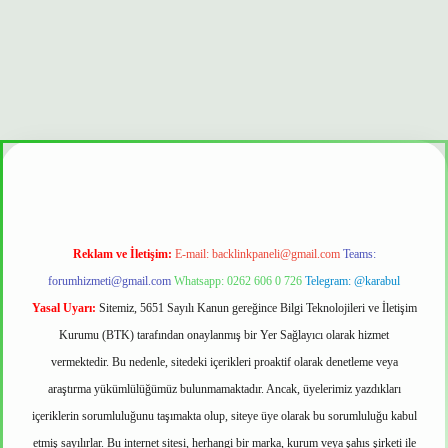
üvenilir mi
Reklam ve İletişim:
E-mail:
backlinkpaneli@gmail.com
Teams:
forumhizmeti@gmail.com
Whatsapp: 0262 606 0 726
Telegram: @karabul
Yasal Uyarı:
Sitemiz, 5651 Sayılı Kanun gereğince Bilgi Teknolojileri ve İletişim
Kurumu (BTK) tarafından onaylanmış bir Yer Sağlayıcı olarak hizmet
vermektedir. Bu nedenle, sitedeki içerikleri proaktif olarak denetleme veya
araştırma yükümlülüğümüz bulunmamaktadır. Ancak, üyelerimiz yazdıkları
içeriklerin sorumluluğunu taşımakta olup, siteye üye olarak bu sorumluluğu kabul
etmiş sayılırlar. Bu internet sitesi, herhangi bir marka, kurum veya şahıs şirketi ile