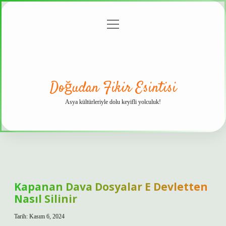
menüyü
Anasayfa
Gizlilik
Yasal
Hakkımızda
aç
Politikası
Uyarı
Doğudan Fikir Esintisi
Asya kültürleriyle dolu keyifli yolculuk!
Kapanan Dava Dosyalar E Devletten
Nasıl Silinir
Tarih: Kasım 6, 2024