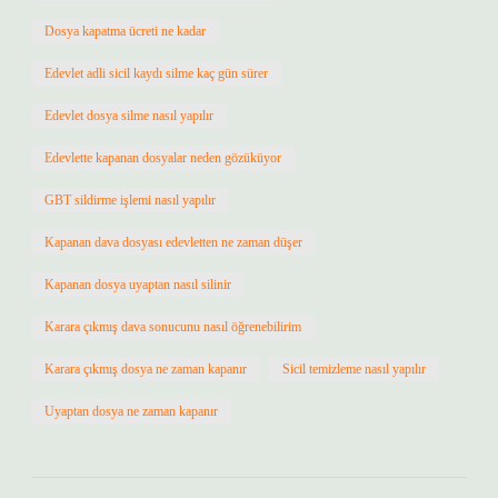
Dosya kapatma ücreti ne kadar
Edevlet adli sicil kaydı silme kaç gün sürer
Edevlet dosya silme nasıl yapılır
Edevlette kapanan dosyalar neden gözüküyor
GBT sildirme işlemi nasıl yapılır
Kapanan dava dosyası edevletten ne zaman düşer
Kapanan dosya uyaptan nasıl silinir
Karara çıkmış dava sonucunu nasıl öğrenebilirim
Karara çıkmış dosya ne zaman kapanır
Sicil temizleme nasıl yapılır
Uyaptan dosya ne zaman kapanır