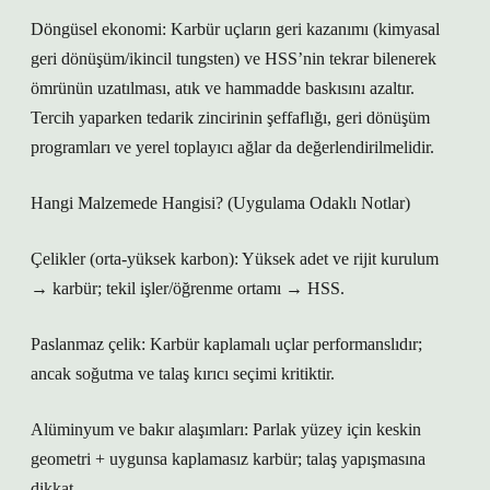
Döngüsel ekonomi: Karbür uçların geri kazanımı (kimyasal
geri dönüşüm/ikincil tungsten) ve HSS’nin tekrar bilenerek
ömrünün uzatılması, atık ve hammadde baskısını azaltır.
Tercih yaparken tedarik zincirinin şeffaflığı, geri dönüşüm
programları ve yerel toplayıcı ağlar da değerlendirilmelidir.
Hangi Malzemede Hangisi? (Uygulama Odaklı Notlar)
Çelikler (orta-yüksek karbon): Yüksek adet ve rijit kurulum
→ karbür; tekil işler/öğrenme ortamı → HSS.
Paslanmaz çelik: Karbür kaplamalı uçlar performanslıdır;
ancak soğutma ve talaş kırıcı seçimi kritiktir.
Alüminyum ve bakır alaşımları: Parlak yüzey için keskin
geometri + uygunsa kaplamasız karbür; talaş yapışmasına
dikkat.