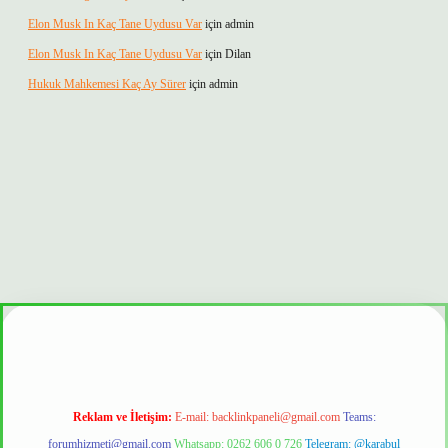
Elon Musk In Kaç Tane Uydusu Var
için
admin
Elon Musk In Kaç Tane Uydusu Var
için
Dilan
Hukuk Mahkemesi Kaç Ay Sürer
için
admin
t güvenilir mi
Reklam ve İletişim:
E-mail:
backlinkpaneli@gmail.com
Teams:
forumhizmeti@gmail.com
Whatsapp: 0262 606 0 726
Telegram: @karabul