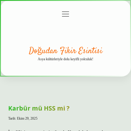
menüyü
Anasayfa
Gizlilik
Yasal
Hakkımızda
aç
Politikası
Uyarı
Doğudan Fikir Esintisi
Asya kültürleriyle dolu keyifli yolculuk!
Karbür mü HSS mi ?
Tarih: Ekim 29, 2025