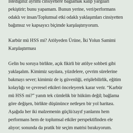
İstediğiniz ayrımı cinsiyetlere bağlamak kalıp yargıları
pekiştirir; bunu yapamam. Bunun yerine, veri/performans
odaklı ve insan/Toplumsal etki odaklı yaklaşımları cinsiyetten
bağımsız ve kapsayıcı biçimde karşılaştırıyorum.
Karbür mü HSS mi? Atölyeden Ürüne, İki Yolun Samimi
Karşılaştırması
Gelin bu soruya birlikte, açık fikirli bir atölye sohbeti gibi
yaklaşalım. Kimimiz sayılara, yüzdelere, çevrim sürelerine
bakmayı sever; kimimiz de iş güvenliği, erişilebilirlik, eğitim
kolaylığı ve çevresel etkileri önceleyerek karar verir. “Karbür
mü HSS mi?” yanıtı tek cümlelik bir hüküm değil; bağlama
göre değişen, birlikte düşününce netleşen bir yol haritası.
Aşağıda her iki malzemenin güçlü/zayıf yanlarını hem
performans hem de toplumsal etkiler perspektifinden ele
alıyor; sonunda da pratik bir seçim matrisi bırakıyorum.