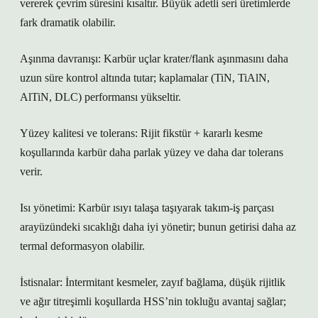
vererek çevrim süresini kısaltır. Büyük adetli seri üretimlerde
fark dramatik olabilir.
Aşınma davranışı: Karbür uçlar krater/flank aşınmasını daha
uzun süre kontrol altında tutar; kaplamalar (TiN, TiAlN,
AlTiN, DLC) performansı yükseltir.
Yüzey kalitesi ve tolerans: Rijit fikstür + kararlı kesme
koşullarında karbür daha parlak yüzey ve daha dar tolerans
verir.
Isı yönetimi: Karbür ısıyı talaşa taşıyarak takım-iş parçası
arayüzündeki sıcaklığı daha iyi yönetir; bunun getirisi daha az
termal deformasyon olabilir.
İstisnalar: İntermitant kesmeler, zayıf bağlama, düşük rijitlik
ve ağır titreşimli koşullarda HSS’nin tokluğu avantaj sağlar;