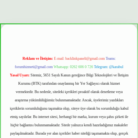
onbet güvenilir mi
Reklam ve İletişim:
E-mail:
backlinkpaneli@gmail.com
Teams:
forumhizmeti@gmail.com
Whatsapp: 0262 606 0 726
Telegram: @karabul
Yasal Uyarı:
Sitemiz, 5651 Sayılı Kanun gereğince Bilgi Teknolojileri ve İletişim
Kurumu (BTK) tarafından onaylanmış bir Yer Sağlayıcı olarak hizmet
vermektedir. Bu nedenle, sitedeki içerikleri proaktif olarak denetleme veya
araştırma yükümlülüğümüz bulunmamaktadır. Ancak, üyelerimiz yazdıkları
içeriklerin sorumluluğunu taşımakta olup, siteye üye olarak bu sorumluluğu kabul
etmiş sayılırlar. Bu internet sitesi, herhangi bir marka, kurum veya şahıs şirketi ile
hiçbir bağlantısı bulunmamaktadır. Sitede yalnızca kendi hazırladığımız makaleler
paylaşılmaktadır. Burada yer alan içerikler haber niteliği taşımamakta olup, gerçek