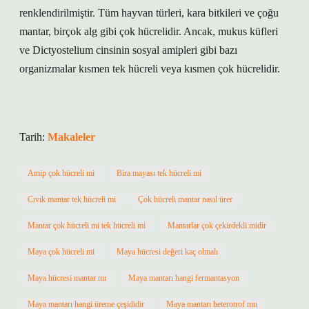
renklendirilmiştir. Tüm hayvan türleri, kara bitkileri ve çoğu
mantar, birçok alg gibi çok hücrelidir. Ancak, mukus küfleri
ve Dictyostelium cinsinin sosyal amipleri gibi bazı
organizmalar kısmen tek hücreli veya kısmen çok hücrelidir.
Tarih:
Makaleler
Amip çok hücreli mi
Bira mayası tek hücreli mi
Cıvık mantar tek hücreli mi
Çok hücreli mantar nasıl ürer
Mantar çok hücreli mi tek hücreli mi
Mantarlar çok çekirdekli midir
Maya çok hücreli mi
Maya hücresi değeri kaç olmalı
Maya hücresi mantar mı
Maya mantarı hangi fermantasyon
Maya mantarı hangi üreme çeşididir
Maya mantarı heterotrof mu