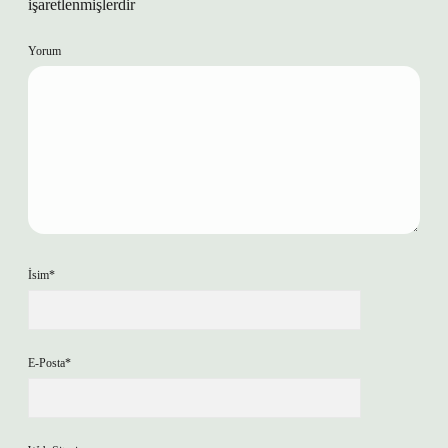
işaretlenmişlerdir
Yorum
İsim*
E-Posta*