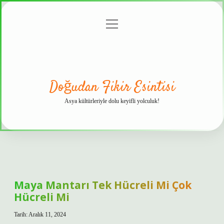
menüyü
Anasayfa
Gizlilik
Yasal
Hakkımızda
aç
Politikası
Uyarı
Doğudan Fikir Esintisi
Asya kültürleriyle dolu keyifli yolculuk!
Maya Mantarı Tek Hücreli Mi Çok
Hücreli Mi
Tarih: Aralık 11, 2024