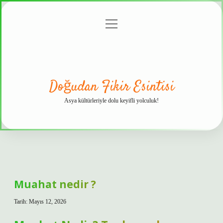
menüyü
Anasayfa
Gizlilik
Yasal
Hakkımızda
aç
Politikası
Uyarı
Doğudan Fikir Esintisi
Asya kültürleriyle dolu keyifli yolculuk!
Muahat nedir ?
Tarih: Mayıs 12, 2026