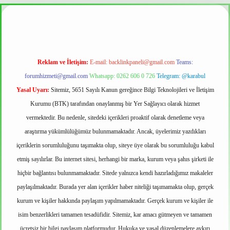
bet güvenilir mi
Reklam ve İletişim:
E-mail:
backlinkpaneli@gmail.com
Teams:
forumhizmeti@gmail.com
Whatsapp: 0262 606 0 726
Telegram: @karabul
Yasal Uyarı:
Sitemiz, 5651 Sayılı Kanun gereğince Bilgi Teknolojileri ve İletişim
Kurumu (BTK) tarafından onaylanmış bir Yer Sağlayıcı olarak hizmet
vermektedir. Bu nedenle, sitedeki içerikleri proaktif olarak denetleme veya
araştırma yükümlülüğümüz bulunmamaktadır. Ancak, üyelerimiz yazdıkları
içeriklerin sorumluluğunu taşımakta olup, siteye üye olarak bu sorumluluğu kabul
etmiş sayılırlar. Bu internet sitesi, herhangi bir marka, kurum veya şahıs şirketi ile
hiçbir bağlantısı bulunmamaktadır. Sitede yalnızca kendi hazırladığımız makaleler
paylaşılmaktadır. Burada yer alan içerikler haber niteliği taşımamakta olup, gerçek
kurum ve kişiler hakkında paylaşım yapılmamaktadır. Gerçek kurum ve kişiler ile
isim benzerlikleri tamamen tesadüfidir. Sitemiz, kar amacı gütmeyen ve tamamen
ücretsiz bir bilgi paylaşım platformudur. Hukuka ve yasal düzenlemelere aykırı