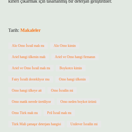
kirleri çıkarmak için tasarlanmış bir deterjan geliştirdiler.
Tarih:
Makaleler
Alo Omo İsrail malı mı
Alo Omo kimin
Ariel hangi ülkenin malı
Ariel ve Omo hangi firmanın
Ariel ve Omo İsrail malı mı
Boykotco kimin
Fairy İsraili destekliyor mu
Omo hangi ülkenin
Omo hangi ülkeye ait
Omo İsrailin mi
Omo matik nerede üretiliyor
Omo neden boykot ürünü
Omo Türk malı mı
Pril İsrail malı mı
Türk Mali çamaşır deterjanı hangisi
Unilever İsrailin mi