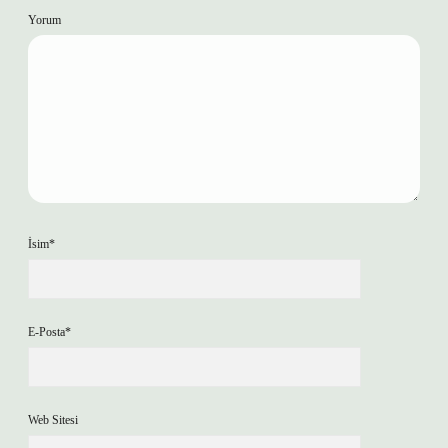
Yorum
İsim*
E-Posta*
Web Sitesi