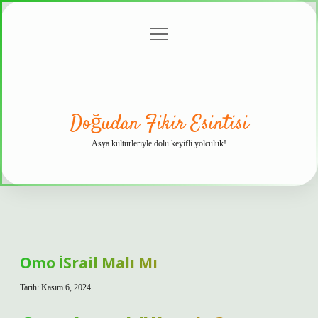
menüyü
Anasayfa
Gizlilik
Yasal
Hakkımızda
aç
Politikası
Uyarı
Doğudan Fikir Esintisi
Asya kültürleriyle dolu keyifli yolculuk!
Omo İSrail Malı Mı
Tarih: Kasım 6, 2024