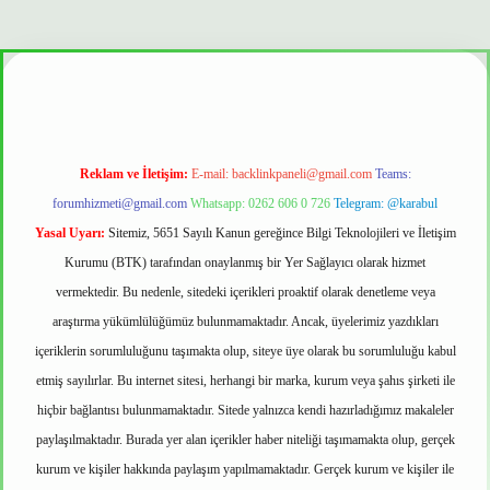
onbet güvenilir mi
Reklam ve İletişim:
E-mail:
backlinkpaneli@gmail.com
Teams:
forumhizmeti@gmail.com
Whatsapp: 0262 606 0 726
Telegram: @karabul
Yasal Uyarı:
Sitemiz, 5651 Sayılı Kanun gereğince Bilgi Teknolojileri ve İletişim
Kurumu (BTK) tarafından onaylanmış bir Yer Sağlayıcı olarak hizmet
vermektedir. Bu nedenle, sitedeki içerikleri proaktif olarak denetleme veya
araştırma yükümlülüğümüz bulunmamaktadır. Ancak, üyelerimiz yazdıkları
içeriklerin sorumluluğunu taşımakta olup, siteye üye olarak bu sorumluluğu kabul
etmiş sayılırlar. Bu internet sitesi, herhangi bir marka, kurum veya şahıs şirketi ile
hiçbir bağlantısı bulunmamaktadır. Sitede yalnızca kendi hazırladığımız makaleler
paylaşılmaktadır. Burada yer alan içerikler haber niteliği taşımamakta olup, gerçek
kurum ve kişiler hakkında paylaşım yapılmamaktadır. Gerçek kurum ve kişiler ile