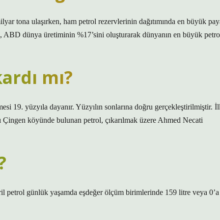
lyar tona ulaşırken, ham petrol rezervlerinin dağıtımında en büyük pay
re, ABD dünya üretiminin %17’sini oluşturarak dünyanın en büyük petro
kardı mı?
esi 19. yüzyıla dayanır. Yüzyılın sonlarına doğru gerçekleştirilmiştir. İl
lı Çingen köyünde bulunan petrol, çıkarılmak üzere Ahmed Necati
?
aril petrol günlük yaşamda eşdeğer ölçüm birimlerinde 159 litre veya 0’a