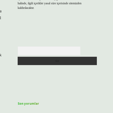
halinde, ilgili içerikler yasal süre içerisinde sitemizden
kaldırılacaktır.
a
l
Arama
k
Son yorumlar