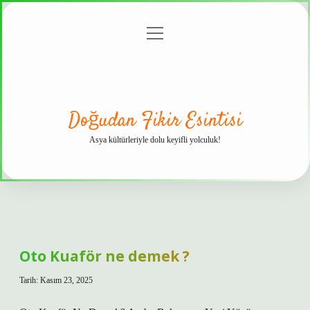
menüyü
Anasayfa
Gizlilik
Yasal
Hakkımızda
aç
Politikası
Uyarı
Doğudan Fikir Esintisi
Asya kültürleriyle dolu keyifli yolculuk!
Oto Kuaför ne demek ?
Tarih: Kasım 23, 2025