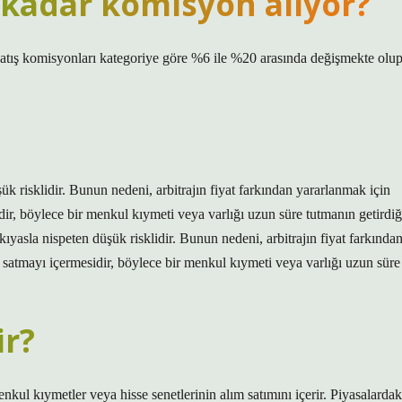
kadar komisyon alıyor?
Satış komisyonları kategoriye göre %6 ile %20 arasında değişmekte olu
düşük risklidir. Bunun nedeni, arbitrajın fiyat farkından yararlanmak için
idir, böylece bir menkul kıymeti veya varlığı uzun süre tutmanın getirdiğ
ne kıyasla nispeten düşük risklidir. Bunun nedeni, arbitrajın fiyat farkında
p satmayı içermesidir, böylece bir menkul kıymeti veya varlığı uzun süre
ir?
enkul kıymetler veya hisse senetlerinin alım satımını içerir. Piyasalardak