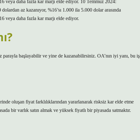
 %16 veya daha fazla kar marjı elde ediyor. 10 Temmuz 2024:
0 dolardan az kazanıyor, %16’sı 1.000 ila 5.000 dolar arasında
16 veya daha fazla kar marjı elde ediyor.
mı?
az parayla başlayabilir ve yine de kazanabilirsiniz. OA’nın iyi yanı, bu iş
rinde oluşan fiyat farklılıklarından yararlanarak risksiz kar elde etme
asada bir varlık satın almak ve yüksek fiyatlı bir piyasada satmaktır.