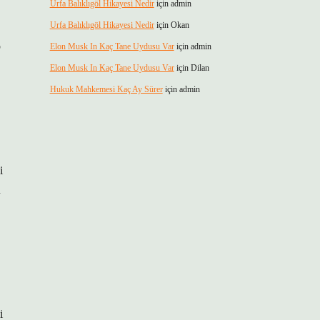
Urfa Balıklıgöl Hikayesi Nedir
için
admin
Urfa Balıklıgöl Hikayesi Nedir
için
Okan
p
Elon Musk In Kaç Tane Uydusu Var
için
admin
Elon Musk In Kaç Tane Uydusu Var
için
Dilan
Hukuk Mahkemesi Kaç Ay Sürer
için
admin
i
n
i