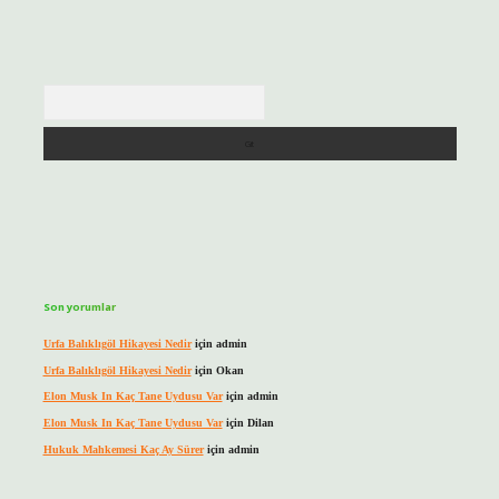
Arama
Son yorumlar
Urfa Balıklıgöl Hikayesi Nedir
için
admin
Urfa Balıklıgöl Hikayesi Nedir
için
Okan
Elon Musk In Kaç Tane Uydusu Var
için
admin
Elon Musk In Kaç Tane Uydusu Var
için
Dilan
Hukuk Mahkemesi Kaç Ay Sürer
için
admin