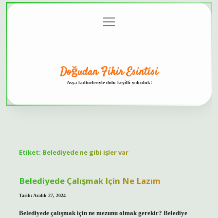
menüyü
Anasayfa
Gizlilik
Yasal
Hakkımızda
aç
Politikası
Uyarı
Doğudan Fikir Esintisi
Asya kültürleriyle dolu keyifli yolculuk!
Etiket:
Belediyede ne gibi işler var
Belediyede Çalışmak Için Ne Lazım
Tarih: Aralık 27, 2024
Belediyede çalışmak için ne mezunu olmak gerekir? Belediye