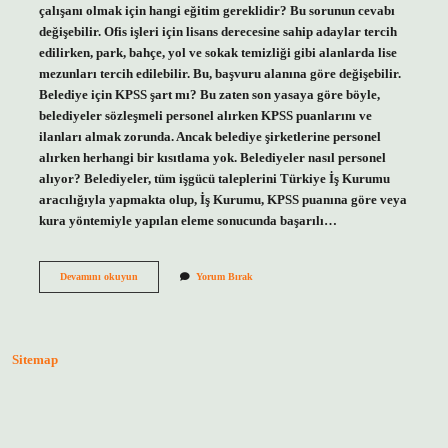
çalışanı olmak için hangi eğitim gereklidir? Bu sorunun cevabı
değişebilir. Ofis işleri için lisans derecesine sahip adaylar tercih
edilirken, park, bahçe, yol ve sokak temizliği gibi alanlarda lise
mezunları tercih edilebilir. Bu, başvuru alanına göre değişebilir.
Belediye için KPSS şart mı? Bu zaten son yasaya göre böyle,
belediyeler sözleşmeli personel alırken KPSS puanlarını ve
ilanları almak zorunda. Ancak belediye şirketlerine personel
alırken herhangi bir kısıtlama yok. Belediyeler nasıl personel
alıyor? Belediyeler, tüm işgücü taleplerini Türkiye İş Kurumu
aracılığıyla yapmakta olup, İş Kurumu, KPSS puanına göre veya
kura yöntemiyle yapılan eleme sonucunda başarılı…
Belediyede
Devamını okuyun
Yorum Bırak
Çalışmak
Için
Ne
Lazım
Sitemap