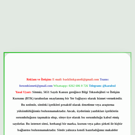
bet güvenilir mi
Reklam ve İletişim:
E-mail:
backlinkpaneli@gmail.com
Teams:
forumhizmeti@gmail.com
Whatsapp: 0262 606 0 726
Telegram: @karabul
Yasal Uyarı:
Sitemiz, 5651 Sayılı Kanun gereğince Bilgi Teknolojileri ve İletişim
Kurumu (BTK) tarafından onaylanmış bir Yer Sağlayıcı olarak hizmet vermektedir.
Bu nedenle, sitedeki içerikleri proaktif olarak denetleme veya araştırma
yükümlülüğümüz bulunmamaktadır. Ancak, üyelerimiz yazdıkları içeriklerin
sorumluluğunu taşımakta olup, siteye üye olarak bu sorumluluğu kabul etmiş
sayılırlar. Bu internet sitesi, herhangi bir marka, kurum veya şahıs şirketi ile hiçbir
bağlantısı bulunmamaktadır. Sitede yalnızca kendi hazırladığımız makaleler