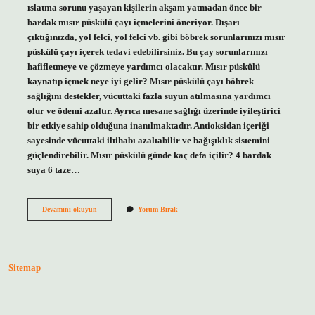
ıslatma sorunu yaşayan kişilerin akşam yatmadan önce bir
bardak mısır püskülü çayı içmelerini öneriyor. Dışarı
çıktığınızda, yol felci, yol felci vb. gibi böbrek sorunlarınızı mısır
püskülü çayı içerek tedavi edebilirsiniz. Bu çay sorunlarınızı
hafifletmeye ve çözmeye yardımcı olacaktır. Mısır püskülü
kaynatıp içmek neye iyi gelir? Mısır püskülü çayı böbrek
sağlığını destekler, vücuttaki fazla suyun atılmasına yardımcı
olur ve ödemi azaltır. Ayrıca mesane sağlığı üzerinde iyileştirici
bir etkiye sahip olduğuna inanılmaktadır. Antioksidan içeriği
sayesinde vücuttaki iltihabı azaltabilir ve bağışıklık sistemini
güçlendirebilir. Mısır püskülü günde kaç defa içilir? 4 bardak
suya 6 taze…
Mısır
Devamını okuyun
Yorum Bırak
Püskülü
Çayı
Ne
Zaman
Içilmelidir
Sitemap