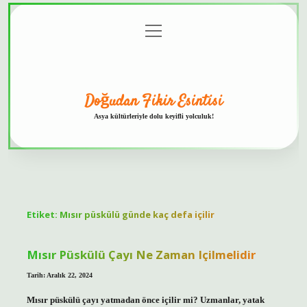
menüyü
Anasayfa
Gizlilik
Yasal
Hakkımızda
aç
Politikası
Uyarı
Doğudan Fikir Esintisi
Asya kültürleriyle dolu keyifli yolculuk!
Etiket:
Mısır püskülü günde kaç defa içilir
Mısır Püskülü Çayı Ne Zaman Içilmelidir
Tarih: Aralık 22, 2024
Mısır püskülü çayı yatmadan önce içilir mi? Uzmanlar, yatak