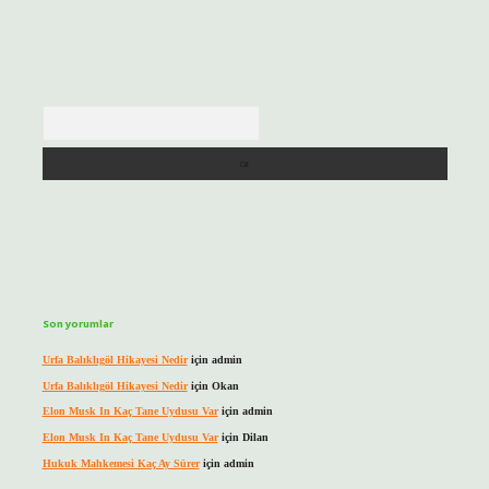
Arama
Son yorumlar
Urfa Balıklıgöl Hikayesi Nedir
için
admin
Urfa Balıklıgöl Hikayesi Nedir
için
Okan
Elon Musk In Kaç Tane Uydusu Var
için
admin
Elon Musk In Kaç Tane Uydusu Var
için
Dilan
Hukuk Mahkemesi Kaç Ay Sürer
için
admin