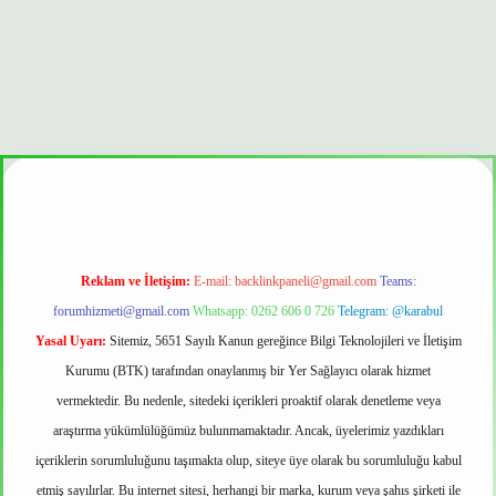
 güvenilir mi
Reklam ve İletişim:
E-mail:
backlinkpaneli@gmail.com
Teams:
forumhizmeti@gmail.com
Whatsapp: 0262 606 0 726
Telegram: @karabul
Yasal Uyarı:
Sitemiz, 5651 Sayılı Kanun gereğince Bilgi Teknolojileri ve İletişim
Kurumu (BTK) tarafından onaylanmış bir Yer Sağlayıcı olarak hizmet
vermektedir. Bu nedenle, sitedeki içerikleri proaktif olarak denetleme veya
araştırma yükümlülüğümüz bulunmamaktadır. Ancak, üyelerimiz yazdıkları
içeriklerin sorumluluğunu taşımakta olup, siteye üye olarak bu sorumluluğu kabul
etmiş sayılırlar. Bu internet sitesi, herhangi bir marka, kurum veya şahıs şirketi ile