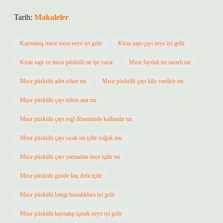
Tarih:
Makaleler
Kaynamış mısır suyu neye iyi gelir
Kiraz sapı çayı neye iyi gelir
Kiraz sapı ve mısır püskülü ne işe yarar
Mısır faydalı mı zararlı mı
Mısır püskülü adet söker mi
Mısır püskülü çayı kilo verdirir mi
Mısır püskülü çayı ödem atar mı
Mısır püskülü çayı regl döneminde kullanılır mı
Mısır püskülü çayı sıcak mı içilir soğuk mu
Mısır püskülü çayı yatmadan önce içilir mi
Mısır püskülü günde kaç defa içilir
Mısır püskülü hangi hastalıklara iyi gelir
Mısır püskülü kaynatıp içmek neye iyi gelir