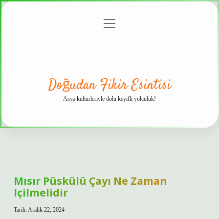
menüyü
Anasayfa
Gizlilik
Yasal
Hakkımızda
aç
Politikası
Uyarı
Doğudan Fikir Esintisi
Asya kültürleriyle dolu keyifli yolculuk!
Mısır Püskülü Çayı Ne Zaman
Içilmelidir
Tarih: Aralık 22, 2024