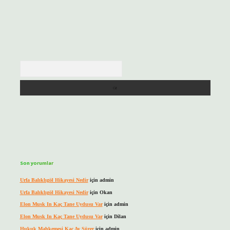
Arama
Son yorumlar
Urfa Balıklıgöl Hikayesi Nedir
için
admin
Urfa Balıklıgöl Hikayesi Nedir
için
Okan
Elon Musk In Kaç Tane Uydusu Var
için
admin
Elon Musk In Kaç Tane Uydusu Var
için
Dilan
Hukuk Mahkemesi Kaç Ay Sürer
için
admin