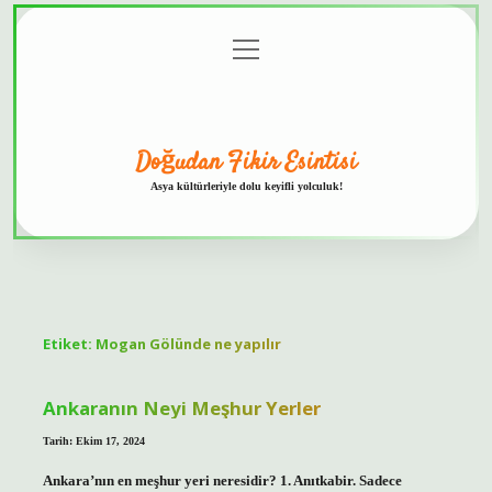
menüyü
Anasayfa
Gizlilik
Yasal
Hakkımızda
aç
Politikası
Uyarı
Doğudan Fikir Esintisi
Asya kültürleriyle dolu keyifli yolculuk!
Etiket:
Mogan Gölünde ne yapılır
Ankaranın Neyi Meşhur Yerler
Tarih: Ekim 17, 2024
Ankara’nın en meşhur yeri neresidir? 1. Anıtkabir. Sadece