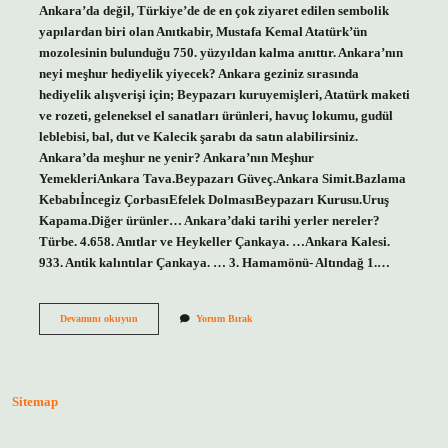
Ankara’da değil, Türkiye’de de en çok ziyaret edilen sembolik
yapılardan biri olan Anıtkabir, Mustafa Kemal Atatürk’ün
mozolesinin bulunduğu 750. yüzyıldan kalma anıttır. Ankara’nın
neyi meşhur hediyelik yiyecek? Ankara geziniz sırasında
hediyelik alışverişi için; Beypazarı kuruyemişleri, Atatürk maketi
ve rozeti, geleneksel el sanatları ürünleri, havuç lokumu, gudül
leblebisi, bal, dut ve Kalecik şarabı da satın alabilirsiniz.
Ankara’da meşhur ne yenir? Ankara’nın Meşhur
YemekleriAnkara Tava.Beypazarı Güveç.Ankara Simit.Bazlama
Kebabıİncegiz ÇorbasıEfelek DolmasıBeypazarı Kurusu.Uruş
Kapama.Diğer ürünler… Ankara’daki tarihi yerler nereler?
Türbe. 4.658. Anıtlar ve Heykeller Çankaya. …Ankara Kalesi.
933. Antik kalıntılar Çankaya. … 3. Hamamönü- Altındağ 1.…
Ankaranın
Devamını okuyun
Yorum Bırak
Neyi
Meşhur
Yerler
Sitemap