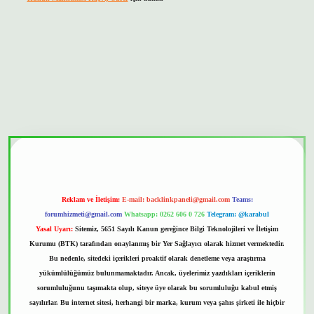
onbet güvenilir mi
Reklam ve İletişim:
E-mail:
backlinkpaneli@gmail.com
Teams:
forumhizmeti@gmail.com
Whatsapp: 0262 606 0 726
Telegram: @karabul
Yasal Uyarı:
Sitemiz, 5651 Sayılı Kanun gereğince Bilgi Teknolojileri ve İletişim
Kurumu (BTK) tarafından onaylanmış bir Yer Sağlayıcı olarak hizmet vermektedir.
Bu nedenle, sitedeki içerikleri proaktif olarak denetleme veya araştırma
yükümlülüğümüz bulunmamaktadır. Ancak, üyelerimiz yazdıkları içeriklerin
sorumluluğunu taşımakta olup, siteye üye olarak bu sorumluluğu kabul etmiş
sayılırlar. Bu internet sitesi, herhangi bir marka, kurum veya şahıs şirketi ile hiçbir