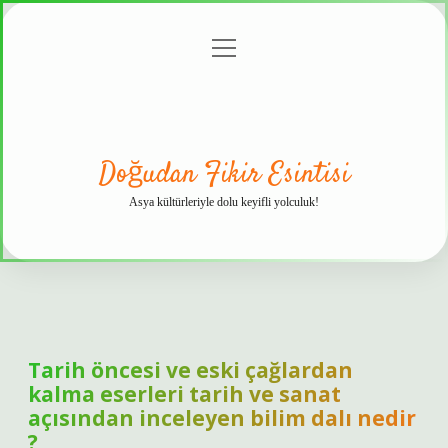
menüyü
Anasayfa
Gizlilik
Yasal
Hakkımızda
aç
Politikası
Uyarı
Doğudan Fikir Esintisi
Asya kültürleriyle dolu keyifli yolculuk!
Tarih öncesi ve eski çağlardan
kalma eserleri tarih ve sanat
açısından inceleyen bilim dalı nedir
?