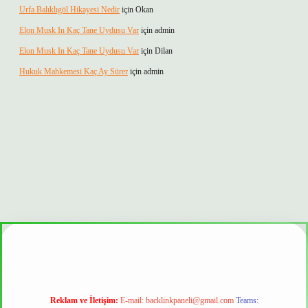
Urfa Balıklıgöl Hikayesi Nedir
için
Okan
Elon Musk In Kaç Tane Uydusu Var
için
admin
Elon Musk In Kaç Tane Uydusu Var
için
Dilan
Hukuk Mahkemesi Kaç Ay Sürer
için
admin
iltonbet güvenilir mi
Reklam ve İletişim:
E-mail:
backlinkpaneli@gmail.com
Teams: