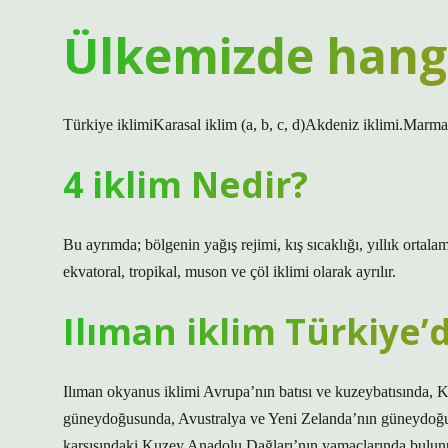
Ülkemizde hangi
Türkiye iklimiKarasal iklim (a, b, c, d)Akdeniz iklimi.Marmar
4 iklim Nedir?
Bu ayrımda; bölgenin yağış rejimi, kış sıcaklığı, yıllık ortala
ekvatoral, tropikal, muson ve çöl iklimi olarak ayrılır.
Ilıman iklim Türkiye’
Ilıman okyanus iklimi Avrupa’nın batısı ve kuzeybatısında, K
güneydoğusunda, Avustralya ve Yeni Zelanda’nın güneydoğu
karşısındaki Kuzey Anadolu Dağları’nın yamaçlarında bulun